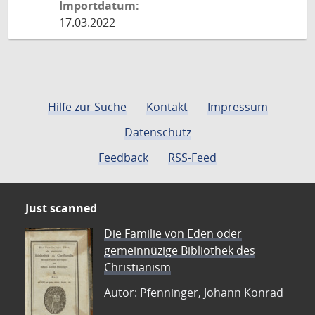
Importdatum:
17.03.2022
Hilfe zur Suche
Kontakt
Impressum
Datenschutz
Feedback
RSS-Feed
Just scanned
Die Familie von Eden oder
gemeinnüzige Bibliothek des
Christianism
Autor: Pfenninger, Johann Konrad