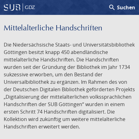
search
Suchen
GDZ
Mittelalterliche Handschriften
Die Niedersächsische Staats- und Universitätsbibliothek
Göttingen besitzt knapp 450 abendländische
mittelalterliche Handschriften. Die Handschriften
wurden seit der Gründung der Bibliothek im Jahr 1734
sukzessive erworben, um den Bestand der
Universalbibliothek zu ergänzen. Im Rahmen des von
der Deutschen Digitalen Bibliothek geförderten Projekts
„Digitalisierung der mittelalterlichen volkssprachlichen
Handschriften der SUB Göttingen“ wurden in einem
ersten Schritt 74 Handschriften digitalisiert. Die
Kollektion wird zukünftig um weitere mittelalterliche
Handschriften erweitert werden.