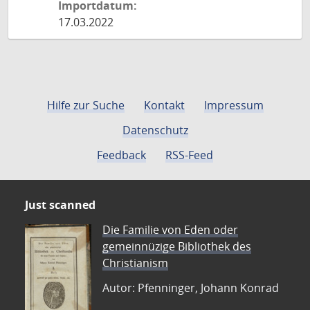
Importdatum:
17.03.2022
Hilfe zur Suche
Kontakt
Impressum
Datenschutz
Feedback
RSS-Feed
Just scanned
Die Familie von Eden oder
gemeinnüzige Bibliothek des
Christianism
Autor: Pfenninger, Johann Konrad