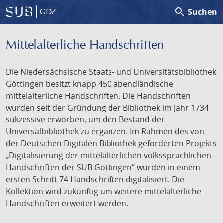
search
Suchen
GDZ
Mittelalterliche Handschriften
Die Niedersächsische Staats- und Universitätsbibliothek
Göttingen besitzt knapp 450 abendländische
mittelalterliche Handschriften. Die Handschriften
wurden seit der Gründung der Bibliothek im Jahr 1734
sukzessive erworben, um den Bestand der
Universalbibliothek zu ergänzen. Im Rahmen des von
der Deutschen Digitalen Bibliothek geförderten Projekts
„Digitalisierung der mittelalterlichen volkssprachlichen
Handschriften der SUB Göttingen“ wurden in einem
ersten Schritt 74 Handschriften digitalisiert. Die
Kollektion wird zukünftig um weitere mittelalterliche
Handschriften erweitert werden.