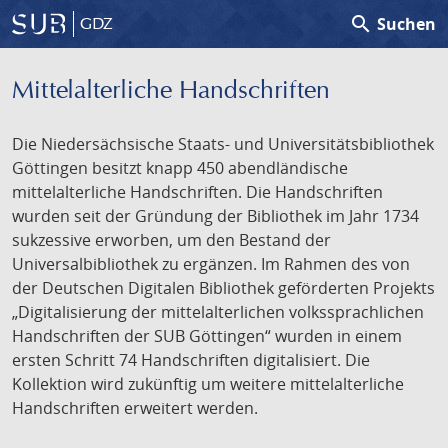
search
Suchen
GDZ
Mittelalterliche Handschriften
Die Niedersächsische Staats- und Universitätsbibliothek
Göttingen besitzt knapp 450 abendländische
mittelalterliche Handschriften. Die Handschriften
wurden seit der Gründung der Bibliothek im Jahr 1734
sukzessive erworben, um den Bestand der
Universalbibliothek zu ergänzen. Im Rahmen des von
der Deutschen Digitalen Bibliothek geförderten Projekts
„Digitalisierung der mittelalterlichen volkssprachlichen
Handschriften der SUB Göttingen“ wurden in einem
ersten Schritt 74 Handschriften digitalisiert. Die
Kollektion wird zukünftig um weitere mittelalterliche
Handschriften erweitert werden.