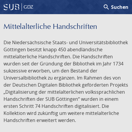
search
Suchen
GDZ
Mittelalterliche Handschriften
Die Niedersächsische Staats- und Universitätsbibliothek
Göttingen besitzt knapp 450 abendländische
mittelalterliche Handschriften. Die Handschriften
wurden seit der Gründung der Bibliothek im Jahr 1734
sukzessive erworben, um den Bestand der
Universalbibliothek zu ergänzen. Im Rahmen des von
der Deutschen Digitalen Bibliothek geförderten Projekts
„Digitalisierung der mittelalterlichen volkssprachlichen
Handschriften der SUB Göttingen“ wurden in einem
ersten Schritt 74 Handschriften digitalisiert. Die
Kollektion wird zukünftig um weitere mittelalterliche
Handschriften erweitert werden.