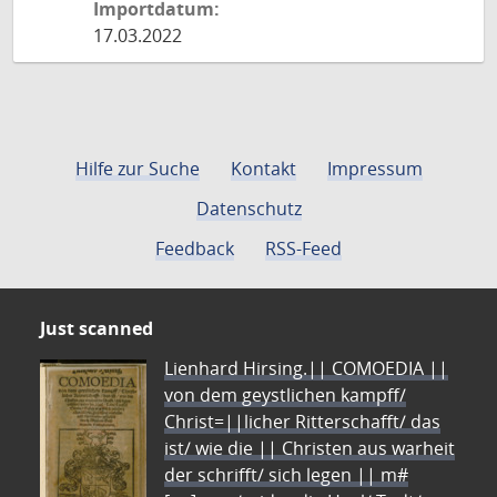
Importdatum:
17.03.2022
Hilfe zur Suche
Kontakt
Impressum
Datenschutz
Feedback
RSS-Feed
Just scanned
Lienhard Hirsing.|| COMOEDIA ||
von dem geystlichen kampff/
Christ=||licher Ritterschafft/ das
ist/ wie die || Christen aus warheit
der schrifft/ sich legen || m#