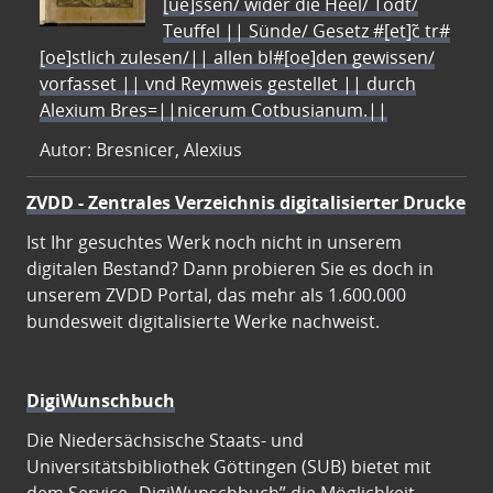
[ue]ssen/ wider die Heel/ Todt/
Teuffel || Sünde/ Gesetz #[et]c̃ tr#
[oe]stlich zulesen/|| allen bl#[oe]den gewissen/
vorfasset || vnd Reymweis gestellet || durch
Alexium Bres=||nicerum Cotbusianum.||
Autor: Bresnicer, Alexius
ZVDD - Zentrales Verzeichnis digitalisierter Drucke
Ist Ihr gesuchtes Werk noch nicht in unserem
digitalen Bestand? Dann probieren Sie es doch in
unserem ZVDD Portal, das mehr als 1.600.000
bundesweit digitalisierte Werke nachweist.
DigiWunschbuch
Die Niedersächsische Staats- und
Universitätsbibliothek Göttingen (SUB) bietet mit