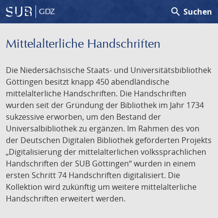
search
Suchen
GDZ
Mittelalterliche Handschriften
Die Niedersächsische Staats- und Universitätsbibliothek
Göttingen besitzt knapp 450 abendländische
mittelalterliche Handschriften. Die Handschriften
wurden seit der Gründung der Bibliothek im Jahr 1734
sukzessive erworben, um den Bestand der
Universalbibliothek zu ergänzen. Im Rahmen des von
der Deutschen Digitalen Bibliothek geförderten Projekts
„Digitalisierung der mittelalterlichen volkssprachlichen
Handschriften der SUB Göttingen“ wurden in einem
ersten Schritt 74 Handschriften digitalisiert. Die
Kollektion wird zukünftig um weitere mittelalterliche
Handschriften erweitert werden.