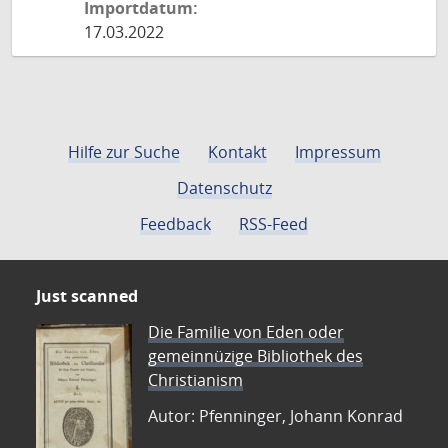
Importdatum:
17.03.2022
Hilfe zur Suche
Kontakt
Impressum
Datenschutz
Feedback
RSS-Feed
Just scanned
Die Familie von Eden oder
gemeinnüzige Bibliothek des
Christianism
Autor: Pfenninger, Johann Konrad