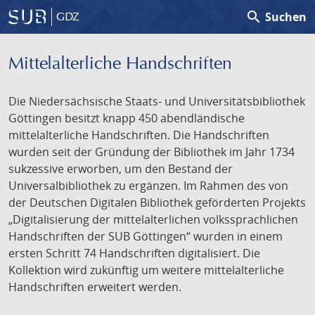
search
Suchen
GDZ
Mittelalterliche Handschriften
Die Niedersächsische Staats- und Universitätsbibliothek
Göttingen besitzt knapp 450 abendländische
mittelalterliche Handschriften. Die Handschriften
wurden seit der Gründung der Bibliothek im Jahr 1734
sukzessive erworben, um den Bestand der
Universalbibliothek zu ergänzen. Im Rahmen des von
der Deutschen Digitalen Bibliothek geförderten Projekts
„Digitalisierung der mittelalterlichen volkssprachlichen
Handschriften der SUB Göttingen“ wurden in einem
ersten Schritt 74 Handschriften digitalisiert. Die
Kollektion wird zukünftig um weitere mittelalterliche
Handschriften erweitert werden.