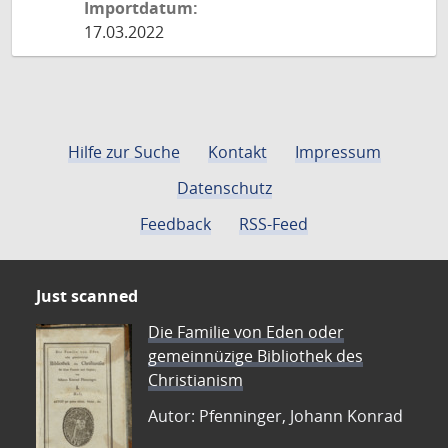
Importdatum:
17.03.2022
Hilfe zur Suche
Kontakt
Impressum
Datenschutz
Feedback
RSS-Feed
Just scanned
Die Familie von Eden oder
gemeinnüzige Bibliothek des
Christianism
Autor: Pfenninger, Johann Konrad