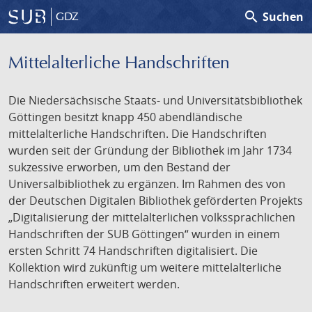
search
Suchen
GDZ
Mittelalterliche Handschriften
Die Niedersächsische Staats- und Universitätsbibliothek
Göttingen besitzt knapp 450 abendländische
mittelalterliche Handschriften. Die Handschriften
wurden seit der Gründung der Bibliothek im Jahr 1734
sukzessive erworben, um den Bestand der
Universalbibliothek zu ergänzen. Im Rahmen des von
der Deutschen Digitalen Bibliothek geförderten Projekts
„Digitalisierung der mittelalterlichen volkssprachlichen
Handschriften der SUB Göttingen“ wurden in einem
ersten Schritt 74 Handschriften digitalisiert. Die
Kollektion wird zukünftig um weitere mittelalterliche
Handschriften erweitert werden.