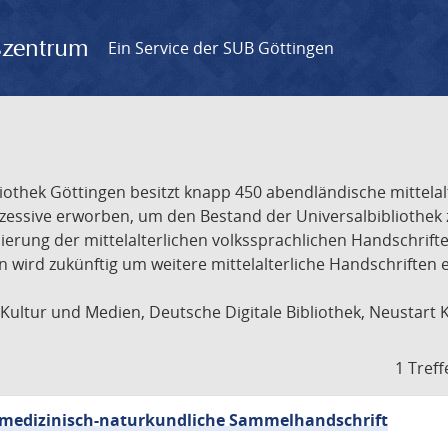
gszentrum
Ein Service der SUB Göttingen
liothek Göttingen besitzt knapp 450 abendländische mittela
ukzessive erworben, um den Bestand der Universalbibliothe
lisierung der mittelalterlichen volkssprachlichen Handschri
ion wird zukünftig um weitere mittelalterliche Handschriften
ultur und Medien, Deutsche Digitale Bibliothek, Neustart 
1 Treff
sch-medizinisch-naturkundliche Sammelhandschrift