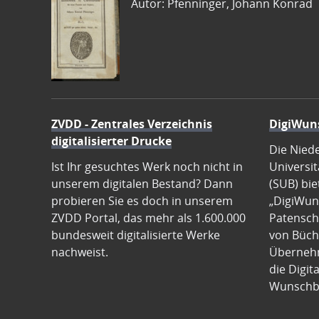
Autor: Pfenninger, Johann Konrad
ZVDD - Zentrales Verzeichnis
DigiWun
digitalisierter Drucke
Die Nied
Ist Ihr gesuchtes Werk noch nicht in
Universit
unserem digitalen Bestand? Dann
(SUB) bie
probieren Sie es doch in unserem
„DigiWun
ZVDD Portal, das mehr als 1.600.000
Patenscha
bundesweit digitalisierte Werke
von Büch
nachweist.
Übernehm
die Digit
Wunschb