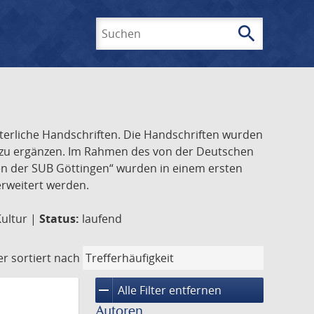
search
Suchen
lterliche Handschriften. Die Handschriften wurden
k zu ergänzen. Im Rahmen des von der Deutschen
ften der SUB Göttingen“ wurden in einem ersten
 erweitert werden.
Kultur |
Status:
laufend
er
sortiert nach
remove
Alle Filter entfernen
Autoren