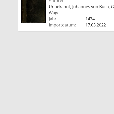
Autoren
Unbekannt; Johannes von Buch; Go
Wage
Jahr:
1474
Importdatum:
17.03.2022