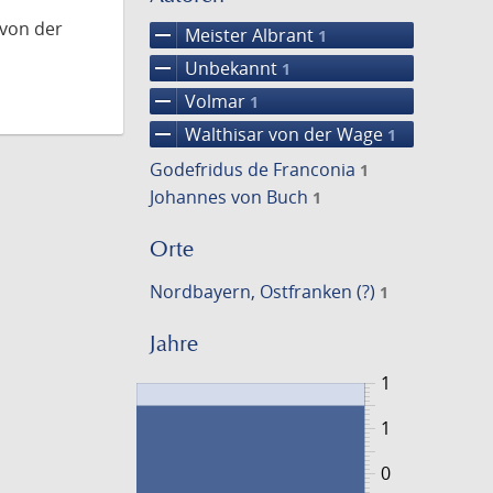
 von der
remove
Meister Albrant
1
remove
Unbekannt
1
remove
Volmar
1
remove
Walthisar von der Wage
1
Godefridus de Franconia
1
Johannes von Buch
1
Orte
Nordbayern, Ostfranken (?)
1
Jahre
1
1
0