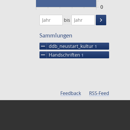
0
1474
1475
keyboard_arrow_right
bis
Suche
einschränke
Sammlungen
remove
ddb_neustart_kultur
1
remove
Handschriften
1
Feedback
RSS-Feed