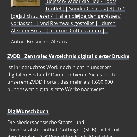
[ue]ssen/ wider die Heel/ Todt/
Teuffel || Sünde/ Gesetz #[et]c̃ tr#
[oe]stlich zulesen/|| allen bl#[oe]den gewissen/
vorfasset || vnd Reymweis gestellet || durch
Alexium Bres=||nicerum Cotbusianum.||
Autor: Bresnicer, Alexius
ZVDD - Zentrales Verzeichnis digitalisierter Drucke
Ist Ihr gesuchtes Werk noch nicht in unserem
digitalen Bestand? Dann probieren Sie es doch in
unserem ZVDD Portal, das mehr als 1.600.000
bundesweit digitalisierte Werke nachweist.
DigiWunschbuch
Die Niedersächsische Staats- und
Universitätsbibliothek Göttingen (SUB) bietet mit