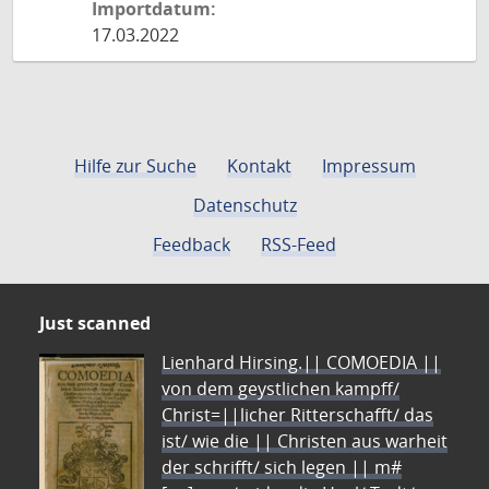
Importdatum:
17.03.2022
Hilfe zur Suche
Kontakt
Impressum
Datenschutz
Feedback
RSS-Feed
Just scanned
Lienhard Hirsing.|| COMOEDIA ||
von dem geystlichen kampff/
Christ=||licher Ritterschafft/ das
ist/ wie die || Christen aus warheit
der schrifft/ sich legen || m#