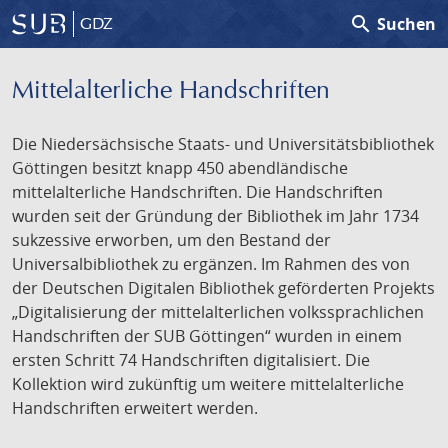
search
Suchen
GDZ
Mittelalterliche Handschriften
Die Niedersächsische Staats- und Universitätsbibliothek
Göttingen besitzt knapp 450 abendländische
mittelalterliche Handschriften. Die Handschriften
wurden seit der Gründung der Bibliothek im Jahr 1734
sukzessive erworben, um den Bestand der
Universalbibliothek zu ergänzen. Im Rahmen des von
der Deutschen Digitalen Bibliothek geförderten Projekts
„Digitalisierung der mittelalterlichen volkssprachlichen
Handschriften der SUB Göttingen“ wurden in einem
ersten Schritt 74 Handschriften digitalisiert. Die
Kollektion wird zukünftig um weitere mittelalterliche
Handschriften erweitert werden.