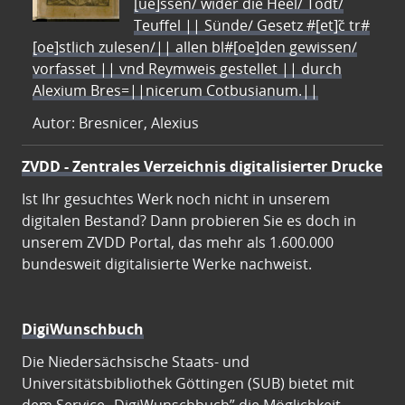
[ue]ssen/ wider die Heel/ Todt/
Teuffel || Sünde/ Gesetz #[et]c̃ tr#
[oe]stlich zulesen/|| allen bl#[oe]den gewissen/
vorfasset || vnd Reymweis gestellet || durch
Alexium Bres=||nicerum Cotbusianum.||
Autor: Bresnicer, Alexius
ZVDD - Zentrales Verzeichnis digitalisierter Drucke
Ist Ihr gesuchtes Werk noch nicht in unserem
digitalen Bestand? Dann probieren Sie es doch in
unserem ZVDD Portal, das mehr als 1.600.000
bundesweit digitalisierte Werke nachweist.
DigiWunschbuch
Die Niedersächsische Staats- und
Universitätsbibliothek Göttingen (SUB) bietet mit