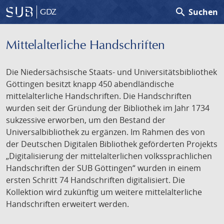
search
Suchen
GDZ
Mittelalterliche Handschriften
Die Niedersächsische Staats- und Universitätsbibliothek
Göttingen besitzt knapp 450 abendländische
mittelalterliche Handschriften. Die Handschriften
wurden seit der Gründung der Bibliothek im Jahr 1734
sukzessive erworben, um den Bestand der
Universalbibliothek zu ergänzen. Im Rahmen des von
der Deutschen Digitalen Bibliothek geförderten Projekts
„Digitalisierung der mittelalterlichen volkssprachlichen
Handschriften der SUB Göttingen“ wurden in einem
ersten Schritt 74 Handschriften digitalisiert. Die
Kollektion wird zukünftig um weitere mittelalterliche
Handschriften erweitert werden.