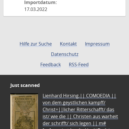
Importdatum:
17.03.2022
Hilfe zur Suche
Kontakt
Impressum
Datenschutz
Feedback
RSS-Feed
Just scanned
Lienhard Hirsing.|| COMOEDIA ||
von dem geystlichen kampff/
Christ=||licher Ritterschafft/ das
ist/ wie die || Christen aus warheit
der schrifft/ sich legen || m#