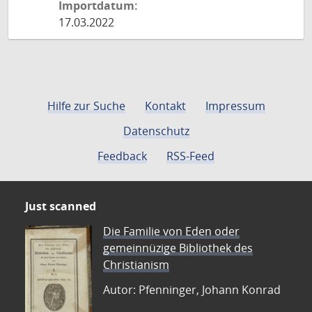
Importdatum:
17.03.2022
Hilfe zur Suche
Kontakt
Impressum
Datenschutz
Feedback
RSS-Feed
Just scanned
Die Familie von Eden oder
gemeinnüzige Bibliothek des
Christianism
Autor: Pfenninger, Johann Konrad