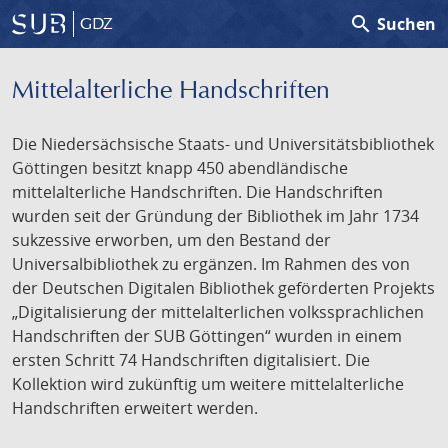
search
Suchen
GDZ
Mittelalterliche Handschriften
Die Niedersächsische Staats- und Universitätsbibliothek
Göttingen besitzt knapp 450 abendländische
mittelalterliche Handschriften. Die Handschriften
wurden seit der Gründung der Bibliothek im Jahr 1734
sukzessive erworben, um den Bestand der
Universalbibliothek zu ergänzen. Im Rahmen des von
der Deutschen Digitalen Bibliothek geförderten Projekts
„Digitalisierung der mittelalterlichen volkssprachlichen
Handschriften der SUB Göttingen“ wurden in einem
ersten Schritt 74 Handschriften digitalisiert. Die
Kollektion wird zukünftig um weitere mittelalterliche
Handschriften erweitert werden.