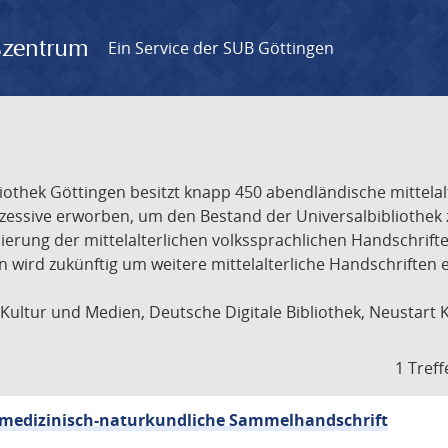
gszentrum
Ein Service der SUB Göttingen
liothek Göttingen besitzt knapp 450 abendländische mittela
ukzessive erworben, um den Bestand der Universalbibliothe
lisierung der mittelalterlichen volkssprachlichen Handschri
ion wird zukünftig um weitere mittelalterliche Handschriften
ultur und Medien, Deutsche Digitale Bibliothek, Neustart 
1 Treff
sch-medizinisch-naturkundliche Sammelhandschrift