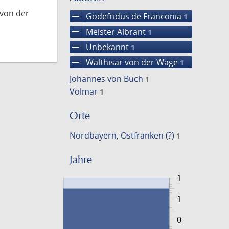
 von der
remove
Godefridus de Franconia
1
remove
Meister Albrant
1
remove
Unbekannt
1
remove
Walthisar von der Wage
1
Johannes von Buch
1
Volmar
1
Orte
Nordbayern, Ostfranken (?)
1
Jahre
1
1
0