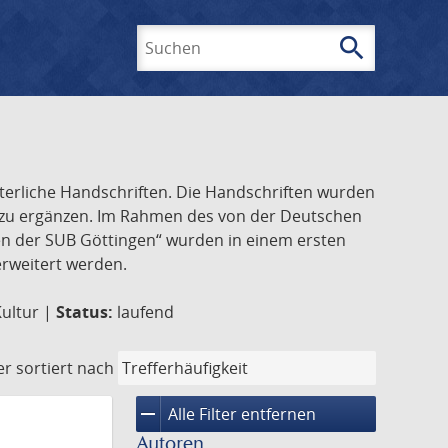
search
Suchen
lterliche Handschriften. Die Handschriften wurden
k zu ergänzen. Im Rahmen des von der Deutschen
ften der SUB Göttingen“ wurden in einem ersten
 erweitert werden.
Kultur |
Status:
laufend
er
sortiert nach
remove
Alle Filter entfernen
Autoren