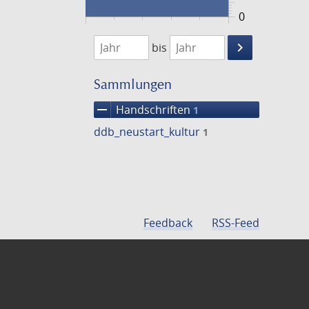
0
1474
1475
keyboard_arrow_right
bis
Suche
einschränke
Sammlungen
remove
Handschriften
1
ddb_neustart_kultur
1
Feedback
RSS-Feed