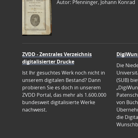
Autor: Pfenninger, Johann Konrad
ZVDD - Zentrales Verzeichnis
DigiWun
digitalisierter Drucke
Die Nied
Ist Ihr gesuchtes Werk noch nicht in
Universit
unserem digitalen Bestand? Dann
(SUB) bie
probieren Sie es doch in unserem
„DigiWun
ZVDD Portal, das mehr als 1.600.000
Patenscha
bundesweit digitalisierte Werke
von Büch
nachweist.
Übernehm
die Digit
Wunschb