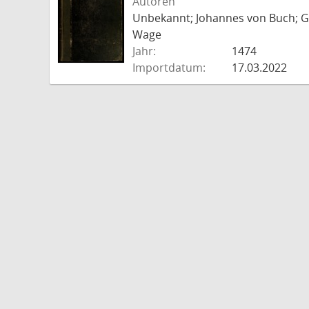
Autoren
Unbekannt; Johannes von Buch; Go
Wage
Jahr:
1474
Importdatum:
17.03.2022