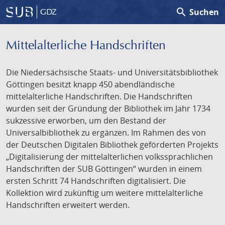
search
Suchen
GDZ
Mittelalterliche Handschriften
Die Niedersächsische Staats- und Universitätsbibliothek
Göttingen besitzt knapp 450 abendländische
mittelalterliche Handschriften. Die Handschriften
wurden seit der Gründung der Bibliothek im Jahr 1734
sukzessive erworben, um den Bestand der
Universalbibliothek zu ergänzen. Im Rahmen des von
der Deutschen Digitalen Bibliothek geförderten Projekts
„Digitalisierung der mittelalterlichen volkssprachlichen
Handschriften der SUB Göttingen“ wurden in einem
ersten Schritt 74 Handschriften digitalisiert. Die
Kollektion wird zukünftig um weitere mittelalterliche
Handschriften erweitert werden.