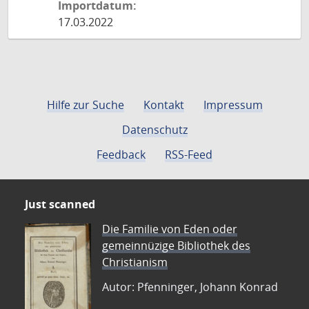
Importdatum:
17.03.2022
Hilfe zur Suche
Kontakt
Impressum
Datenschutz
Feedback
RSS-Feed
Just scanned
Die Familie von Eden oder
gemeinnüzige Bibliothek des
Christianism
Autor: Pfenninger, Johann Konrad