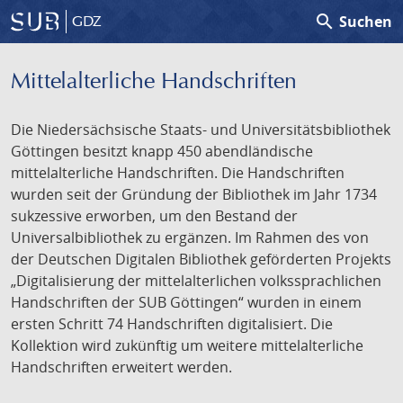
search
Suchen
GDZ
Mittelalterliche Handschriften
Die Niedersächsische Staats- und Universitätsbibliothek
Göttingen besitzt knapp 450 abendländische
mittelalterliche Handschriften. Die Handschriften
wurden seit der Gründung der Bibliothek im Jahr 1734
sukzessive erworben, um den Bestand der
Universalbibliothek zu ergänzen. Im Rahmen des von
der Deutschen Digitalen Bibliothek geförderten Projekts
„Digitalisierung der mittelalterlichen volkssprachlichen
Handschriften der SUB Göttingen“ wurden in einem
ersten Schritt 74 Handschriften digitalisiert. Die
Kollektion wird zukünftig um weitere mittelalterliche
Handschriften erweitert werden.