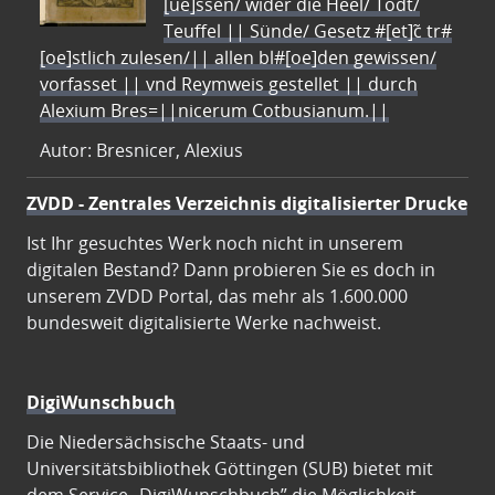
[ue]ssen/ wider die Heel/ Todt/
Teuffel || Sünde/ Gesetz #[et]c̃ tr#
[oe]stlich zulesen/|| allen bl#[oe]den gewissen/
vorfasset || vnd Reymweis gestellet || durch
Alexium Bres=||nicerum Cotbusianum.||
Autor: Bresnicer, Alexius
ZVDD - Zentrales Verzeichnis digitalisierter Drucke
Ist Ihr gesuchtes Werk noch nicht in unserem
digitalen Bestand? Dann probieren Sie es doch in
unserem ZVDD Portal, das mehr als 1.600.000
bundesweit digitalisierte Werke nachweist.
DigiWunschbuch
Die Niedersächsische Staats- und
Universitätsbibliothek Göttingen (SUB) bietet mit