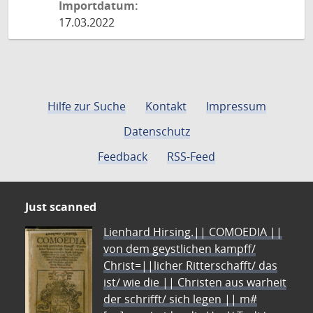
Importdatum:
17.03.2022
Hilfe zur Suche
Kontakt
Impressum
Datenschutz
Feedback
RSS-Feed
Just scanned
Lienhard Hirsing.|| COMOEDIA ||
von dem geystlichen kampff/
Christ=||licher Ritterschafft/ das
ist/ wie die || Christen aus warheit
der schrifft/ sich legen || m#