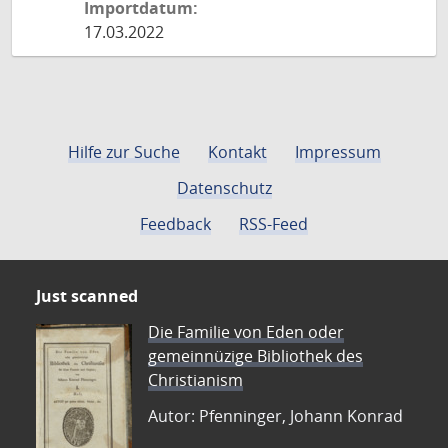
Importdatum:
17.03.2022
Hilfe zur Suche
Kontakt
Impressum
Datenschutz
Feedback
RSS-Feed
Just scanned
Die Familie von Eden oder
gemeinnüzige Bibliothek des
Christianism
Autor: Pfenninger, Johann Konrad