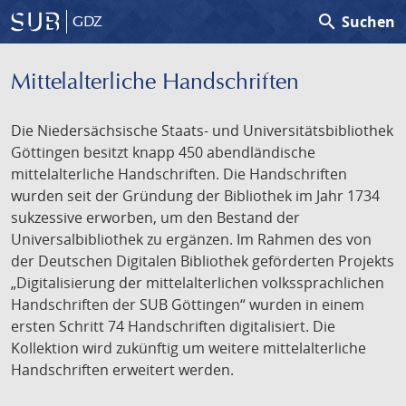
search
Suchen
GDZ
Mittelalterliche Handschriften
Die Niedersächsische Staats- und Universitätsbibliothek
Göttingen besitzt knapp 450 abendländische
mittelalterliche Handschriften. Die Handschriften
wurden seit der Gründung der Bibliothek im Jahr 1734
sukzessive erworben, um den Bestand der
Universalbibliothek zu ergänzen. Im Rahmen des von
der Deutschen Digitalen Bibliothek geförderten Projekts
„Digitalisierung der mittelalterlichen volkssprachlichen
Handschriften der SUB Göttingen“ wurden in einem
ersten Schritt 74 Handschriften digitalisiert. Die
Kollektion wird zukünftig um weitere mittelalterliche
Handschriften erweitert werden.