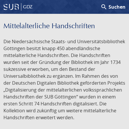
search
Suchen
GDZ
Mittelalterliche Handschriften
Die Niedersächsische Staats- und Universitätsbibliothek
Göttingen besitzt knapp 450 abendländische
mittelalterliche Handschriften. Die Handschriften
wurden seit der Gründung der Bibliothek im Jahr 1734
sukzessive erworben, um den Bestand der
Universalbibliothek zu ergänzen. Im Rahmen des von
der Deutschen Digitalen Bibliothek geförderten Projekts
„Digitalisierung der mittelalterlichen volkssprachlichen
Handschriften der SUB Göttingen“ wurden in einem
ersten Schritt 74 Handschriften digitalisiert. Die
Kollektion wird zukünftig um weitere mittelalterliche
Handschriften erweitert werden.