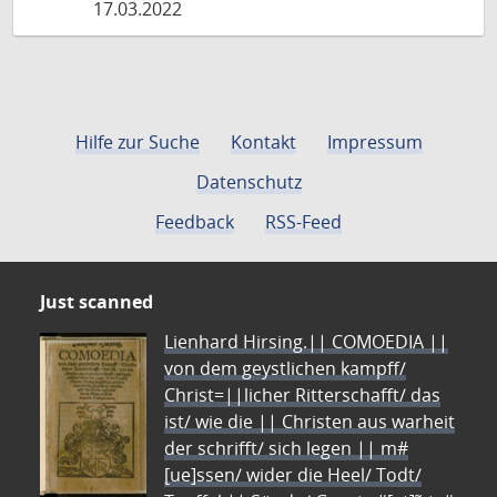
17.03.2022
Hilfe zur Suche
Kontakt
Impressum
Datenschutz
Feedback
RSS-Feed
Just scanned
Lienhard Hirsing.|| COMOEDIA ||
von dem geystlichen kampff/
Christ=||licher Ritterschafft/ das
ist/ wie die || Christen aus warheit
der schrifft/ sich legen || m#
[ue]ssen/ wider die Heel/ Todt/