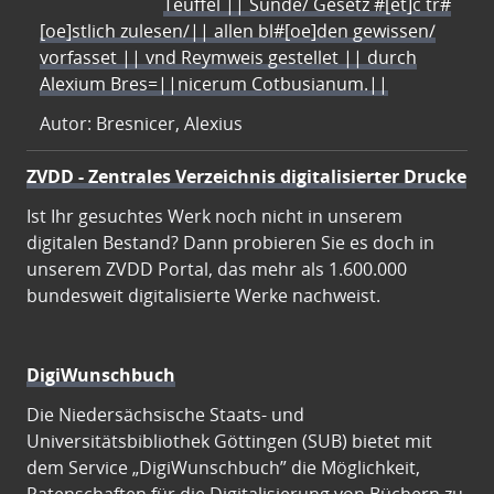
Teuffel || Sünde/ Gesetz #[et]c̃ tr#
[oe]stlich zulesen/|| allen bl#[oe]den gewissen/
vorfasset || vnd Reymweis gestellet || durch
Alexium Bres=||nicerum Cotbusianum.||
Autor: Bresnicer, Alexius
ZVDD - Zentrales Verzeichnis digitalisierter Drucke
Ist Ihr gesuchtes Werk noch nicht in unserem
digitalen Bestand? Dann probieren Sie es doch in
unserem ZVDD Portal, das mehr als 1.600.000
bundesweit digitalisierte Werke nachweist.
DigiWunschbuch
Die Niedersächsische Staats- und
Universitätsbibliothek Göttingen (SUB) bietet mit
dem Service „DigiWunschbuch” die Möglichkeit,