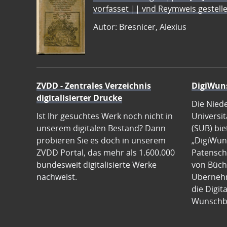
vorfasset || vnd Reymweis gestel
Autor: Bresnicer, Alexius
ZVDD - Zentrales Verzeichnis
DigiWun
digitalisierter Drucke
Die Nied
Ist Ihr gesuchtes Werk noch nicht in
Universit
unserem digitalen Bestand? Dann
(SUB) bie
probieren Sie es doch in unserem
„DigiWun
ZVDD Portal, das mehr als 1.600.000
Patenscha
bundesweit digitalisierte Werke
von Büch
nachweist.
Übernehm
die Digit
Wunschb