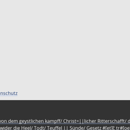
nschutz
n dem geystlichen kampff/ Christ=||licher Ritterschafft/ da
 wider die Heel/ Todt/ Teuffel || Sünde/ Gesetz #[et]c̃ tr#[o