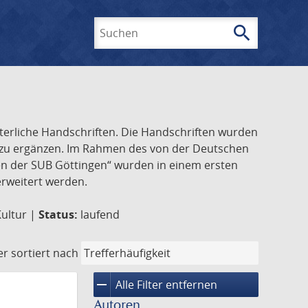
search
Suchen
lterliche Handschriften. Die Handschriften wurden
k zu ergänzen. Im Rahmen des von der Deutschen
ften der SUB Göttingen“ wurden in einem ersten
 erweitert werden.
Kultur |
Status:
laufend
er
sortiert nach
remove
Alle Filter entfernen
Autoren