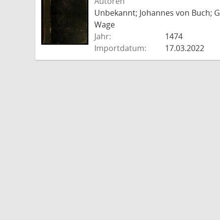
Autoren
Unbekannt; Johannes von Buch; Go
Wage
Jahr:
1474
Importdatum:
17.03.2022