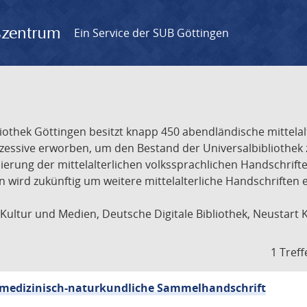
gszentrum
Ein Service der SUB Göttingen
liothek Göttingen besitzt knapp 450 abendländische mittela
ukzessive erworben, um den Bestand der Universalbibliothe
lisierung der mittelalterlichen volkssprachlichen Handschri
ion wird zukünftig um weitere mittelalterliche Handschriften
ultur und Medien, Deutsche Digitale Bibliothek, Neustart 
1 Treff
sch-medizinisch-naturkundliche Sammelhandschrift