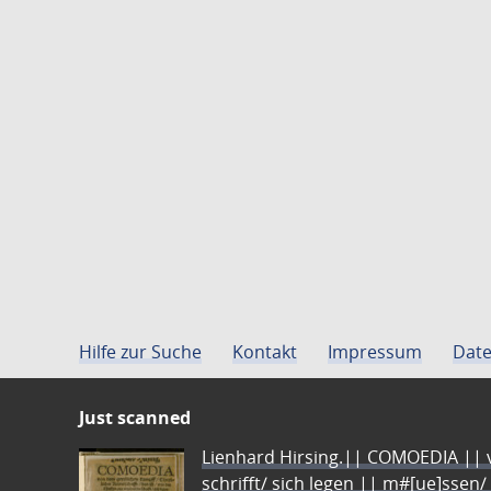
Hilfe zur Suche
Kontakt
Impressum
Date
Just scanned
Lienhard Hirsing.|| COMOEDIA || vo
schrifft/ sich legen || m#[ue]ssen/