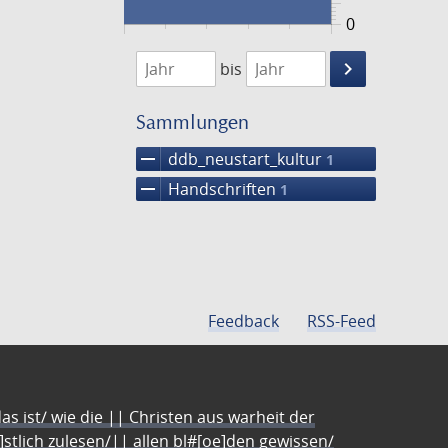
0
1474
1475
keyboard_arrow_right
bis
Suche
einschränke
Sammlungen
remove
ddb_neustart_kultur
1
remove
Handschriften
1
Feedback
RSS-Feed
s ist/ wie die || Christen aus warheit der
e]stlich zulesen/|| allen bl#[oe]den gewissen/