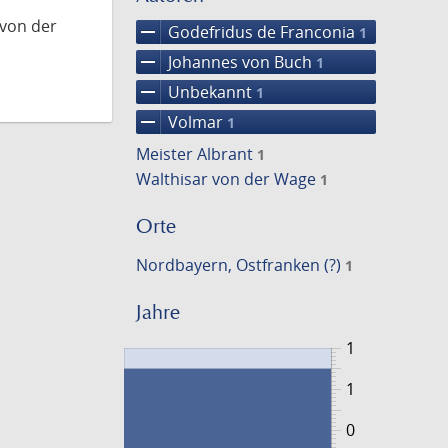
 von der
remove
Godefridus de Franconia
1
remove
Johannes von Buch
1
remove
Unbekannt
1
remove
Volmar
1
Meister Albrant
1
Walthisar von der Wage
1
Orte
Nordbayern, Ostfranken (?)
1
Jahre
1
1
0