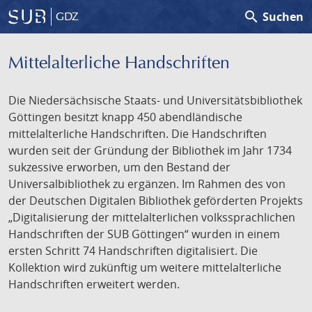
search
Suchen
GDZ
Mittelalterliche Handschriften
Die Niedersächsische Staats- und Universitätsbibliothek
Göttingen besitzt knapp 450 abendländische
mittelalterliche Handschriften. Die Handschriften
wurden seit der Gründung der Bibliothek im Jahr 1734
sukzessive erworben, um den Bestand der
Universalbibliothek zu ergänzen. Im Rahmen des von
der Deutschen Digitalen Bibliothek geförderten Projekts
„Digitalisierung der mittelalterlichen volkssprachlichen
Handschriften der SUB Göttingen“ wurden in einem
ersten Schritt 74 Handschriften digitalisiert. Die
Kollektion wird zukünftig um weitere mittelalterliche
Handschriften erweitert werden.