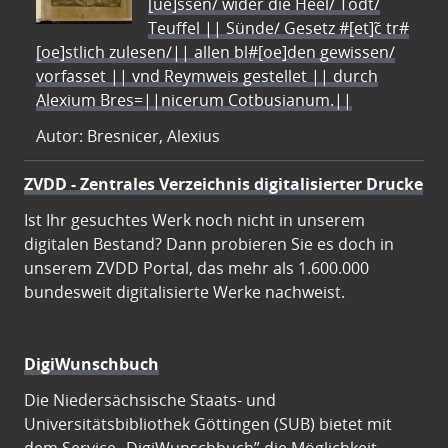
[ue]ssen/ wider die Heel/ Todt/
Teuffel || Sünde/ Gesetz #[et]c̃ tr#
[oe]stlich zulesen/|| allen bl#[oe]den gewissen/
vorfasset || vnd Reymweis gestellet || durch
Alexium Bres=||nicerum Cotbusianum.||
Autor: Bresnicer, Alexius
ZVDD - Zentrales Verzeichnis digitalisierter Drucke
Ist Ihr gesuchtes Werk noch nicht in unserem
digitalen Bestand? Dann probieren Sie es doch in
unserem ZVDD Portal, das mehr als 1.600.000
bundesweit digitalisierte Werke nachweist.
DigiWunschbuch
Die Niedersächsische Staats- und
Universitätsbibliothek Göttingen (SUB) bietet mit