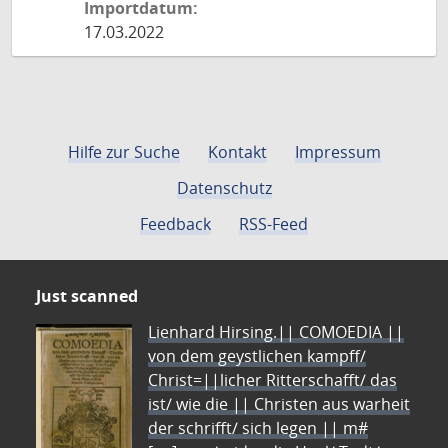
Importdatum:
17.03.2022
Hilfe zur Suche
Kontakt
Impressum
Datenschutz
Feedback
RSS-Feed
Just scanned
Lienhard Hirsing.|| COMOEDIA ||
von dem geystlichen kampff/
Christ=||licher Ritterschafft/ das
ist/ wie die || Christen aus warheit
der schrifft/ sich legen || m#