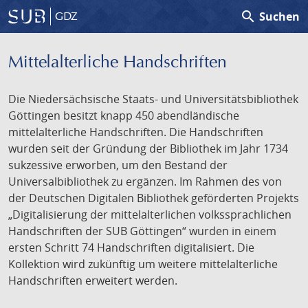
search
Suchen
GDZ
Mittelalterliche Handschriften
Die Niedersächsische Staats- und Universitätsbibliothek
Göttingen besitzt knapp 450 abendländische
mittelalterliche Handschriften. Die Handschriften
wurden seit der Gründung der Bibliothek im Jahr 1734
sukzessive erworben, um den Bestand der
Universalbibliothek zu ergänzen. Im Rahmen des von
der Deutschen Digitalen Bibliothek geförderten Projekts
„Digitalisierung der mittelalterlichen volkssprachlichen
Handschriften der SUB Göttingen“ wurden in einem
ersten Schritt 74 Handschriften digitalisiert. Die
Kollektion wird zukünftig um weitere mittelalterliche
Handschriften erweitert werden.