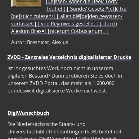
[ue]ssen/ wider die Heel/ Todt/
Teuffel || Sünde/ Gesetz #[et]c̃ tr#
[oe]stlich zulesen/|| allen bl#[oe]den gewissen/
vorfasset || vnd Reymweis gestellet || durch
Alexium Bres=||nicerum Cotbusianum.||
Autor: Bresnicer, Alexius
ZVDD - Zentrales Verzeichnis digitalisierter Drucke
Ist Ihr gesuchtes Werk noch nicht in unserem
digitalen Bestand? Dann probieren Sie es doch in
unserem ZVDD Portal, das mehr als 1.600.000
bundesweit digitalisierte Werke nachweist.
DigiWunschbuch
Die Niedersächsische Staats- und
Universitätsbibliothek Göttingen (SUB) bietet mit