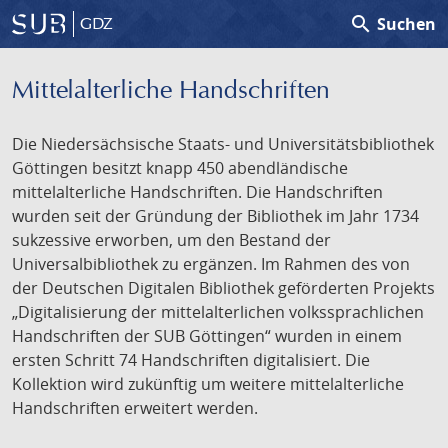
search
Suchen
GDZ
Mittelalterliche Handschriften
Die Niedersächsische Staats- und Universitätsbibliothek
Göttingen besitzt knapp 450 abendländische
mittelalterliche Handschriften. Die Handschriften
wurden seit der Gründung der Bibliothek im Jahr 1734
sukzessive erworben, um den Bestand der
Universalbibliothek zu ergänzen. Im Rahmen des von
der Deutschen Digitalen Bibliothek geförderten Projekts
„Digitalisierung der mittelalterlichen volkssprachlichen
Handschriften der SUB Göttingen“ wurden in einem
ersten Schritt 74 Handschriften digitalisiert. Die
Kollektion wird zukünftig um weitere mittelalterliche
Handschriften erweitert werden.