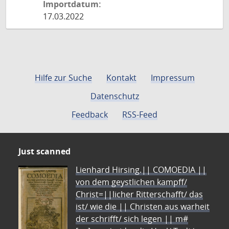
Importdatum:
17.03.2022
Hilfe zur Suche
Kontakt
Impressum
Datenschutz
Feedback
RSS-Feed
Just scanned
Lienhard Hirsing.|| COMOEDIA ||
von dem geystlichen kampff/
Christ=||licher Ritterschafft/ das
ist/ wie die || Christen aus warheit
der schrifft/ sich legen || m#