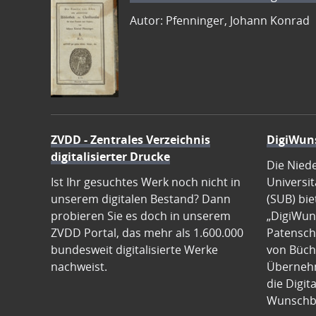
Autor: Pfenninger, Johann Konrad
ZVDD - Zentrales Verzeichnis
DigiWun
digitalisierter Drucke
Die Nied
Ist Ihr gesuchtes Werk noch nicht in
Universit
unserem digitalen Bestand? Dann
(SUB) bie
probieren Sie es doch in unserem
„DigiWun
ZVDD Portal, das mehr als 1.600.000
Patenscha
bundesweit digitalisierte Werke
von Büch
nachweist.
Übernehm
die Digit
Wunschb