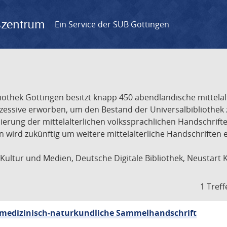
gszentrum
Ein Service der SUB Göttingen
liothek Göttingen besitzt knapp 450 abendländische mittela
ukzessive erworben, um den Bestand der Universalbibliothe
lisierung der mittelalterlichen volkssprachlichen Handschri
ion wird zukünftig um weitere mittelalterliche Handschriften
ultur und Medien, Deutsche Digitale Bibliothek, Neustart 
1 Treff
sch-medizinisch-naturkundliche Sammelhandschrift