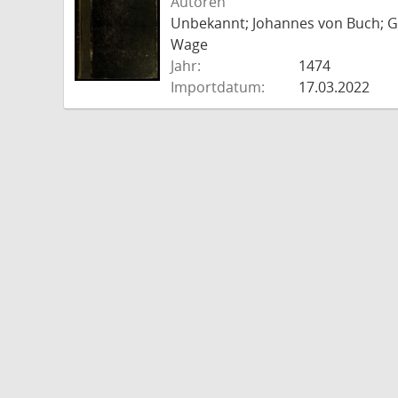
Autoren
Unbekannt; Johannes von Buch; Go
Wage
Jahr:
1474
Importdatum:
17.03.2022