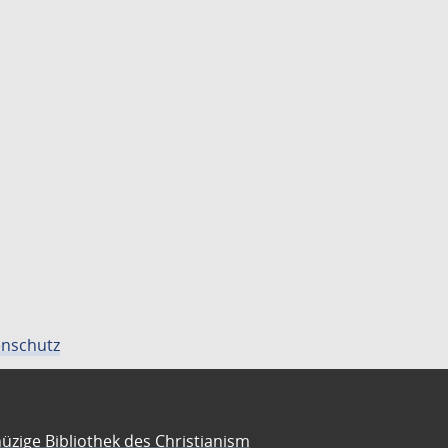
nschutz
üzige Bibliothek des Christianism