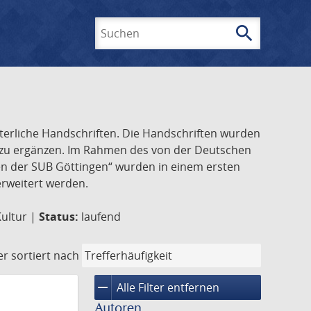
search
Suchen
lterliche Handschriften. Die Handschriften wurden
k zu ergänzen. Im Rahmen des von der Deutschen
ften der SUB Göttingen“ wurden in einem ersten
 erweitert werden.
Kultur |
Status:
laufend
er
sortiert nach
remove
Alle Filter entfernen
Autoren