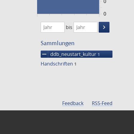
0
0
1474
1475
keyboard_arrow_right
bis
Suche
einschränke
Sammlungen
remove
ddb_neustart_kultur
1
Handschriften
1
Feedback
RSS-Feed