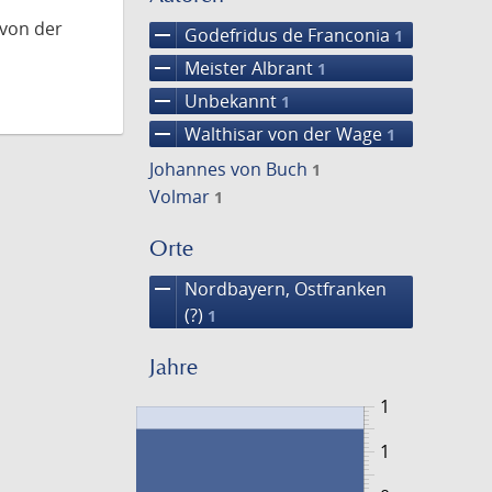
 von der
remove
Godefridus de Franconia
1
remove
Meister Albrant
1
remove
Unbekannt
1
remove
Walthisar von der Wage
1
Johannes von Buch
1
Volmar
1
Orte
remove
Nordbayern, Ostfranken
(?)
1
Jahre
1
1