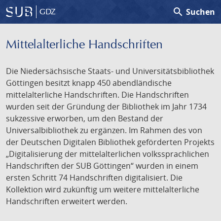
search
Suchen
GDZ
Mittelalterliche Handschriften
Die Niedersächsische Staats- und Universitätsbibliothek
Göttingen besitzt knapp 450 abendländische
mittelalterliche Handschriften. Die Handschriften
wurden seit der Gründung der Bibliothek im Jahr 1734
sukzessive erworben, um den Bestand der
Universalbibliothek zu ergänzen. Im Rahmen des von
der Deutschen Digitalen Bibliothek geförderten Projekts
„Digitalisierung der mittelalterlichen volkssprachlichen
Handschriften der SUB Göttingen“ wurden in einem
ersten Schritt 74 Handschriften digitalisiert. Die
Kollektion wird zukünftig um weitere mittelalterliche
Handschriften erweitert werden.