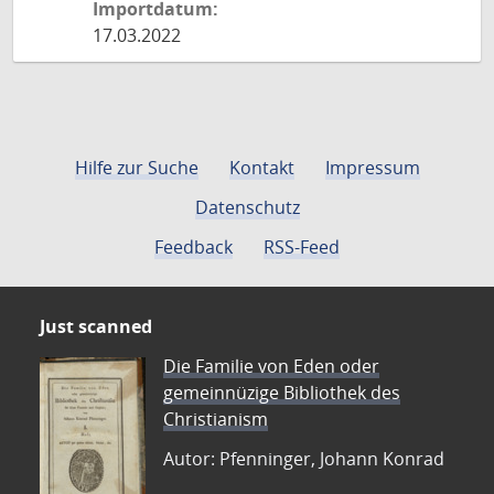
Importdatum:
17.03.2022
Hilfe zur Suche
Kontakt
Impressum
Datenschutz
Feedback
RSS-Feed
Just scanned
Die Familie von Eden oder
gemeinnüzige Bibliothek des
Christianism
Autor: Pfenninger, Johann Konrad