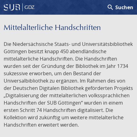
search
Suchen
GDZ
Mittelalterliche Handschriften
Die Niedersächsische Staats- und Universitätsbibliothek
Göttingen besitzt knapp 450 abendländische
mittelalterliche Handschriften. Die Handschriften
wurden seit der Gründung der Bibliothek im Jahr 1734
sukzessive erworben, um den Bestand der
Universalbibliothek zu ergänzen. Im Rahmen des von
der Deutschen Digitalen Bibliothek geförderten Projekts
„Digitalisierung der mittelalterlichen volkssprachlichen
Handschriften der SUB Göttingen“ wurden in einem
ersten Schritt 74 Handschriften digitalisiert. Die
Kollektion wird zukünftig um weitere mittelalterliche
Handschriften erweitert werden.