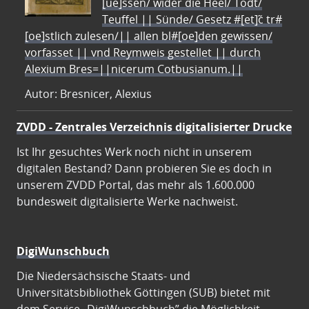
[ue]ssen/ wider die Heel/ Todt/
Teuffel || Sünde/ Gesetz #[et]c̃ tr#
[oe]stlich zulesen/|| allen bl#[oe]den gewissen/
vorfasset || vnd Reymweis gestellet || durch
Alexium Bres=||nicerum Cotbusianum.||
Autor: Bresnicer, Alexius
ZVDD - Zentrales Verzeichnis digitalisierter Drucke
Ist Ihr gesuchtes Werk noch nicht in unserem
digitalen Bestand? Dann probieren Sie es doch in
unserem ZVDD Portal, das mehr als 1.600.000
bundesweit digitalisierte Werke nachweist.
DigiWunschbuch
Die Niedersächsische Staats- und
Universitätsbibliothek Göttingen (SUB) bietet mit