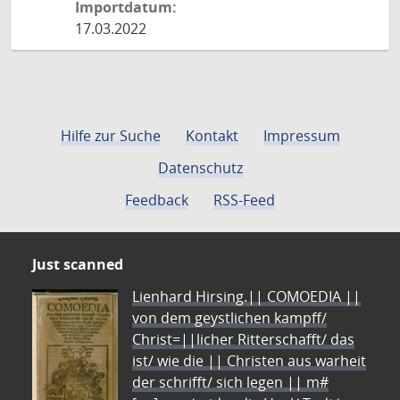
Importdatum:
17.03.2022
Hilfe zur Suche
Kontakt
Impressum
Datenschutz
Feedback
RSS-Feed
Just scanned
Lienhard Hirsing.|| COMOEDIA ||
von dem geystlichen kampff/
Christ=||licher Ritterschafft/ das
ist/ wie die || Christen aus warheit
der schrifft/ sich legen || m#