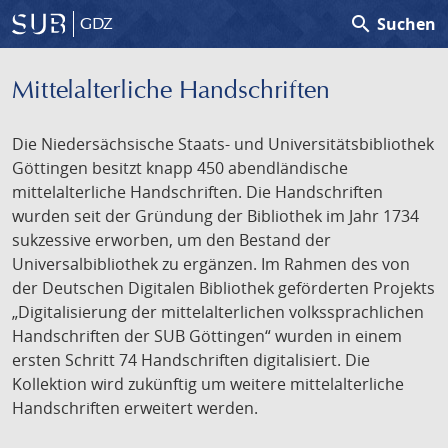
search
Suchen
GDZ
Mittelalterliche Handschriften
Die Niedersächsische Staats- und Universitätsbibliothek
Göttingen besitzt knapp 450 abendländische
mittelalterliche Handschriften. Die Handschriften
wurden seit der Gründung der Bibliothek im Jahr 1734
sukzessive erworben, um den Bestand der
Universalbibliothek zu ergänzen. Im Rahmen des von
der Deutschen Digitalen Bibliothek geförderten Projekts
„Digitalisierung der mittelalterlichen volkssprachlichen
Handschriften der SUB Göttingen“ wurden in einem
ersten Schritt 74 Handschriften digitalisiert. Die
Kollektion wird zukünftig um weitere mittelalterliche
Handschriften erweitert werden.