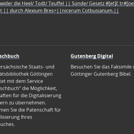
 wider die Heel/ Todt/ Teuffel || Sünde/ Gesetz #[et]c̃ tr#[o
let || durch Alexium Bres=||nicerum Cotbusianum.||
schbuch
Gutenberg Digital
ersächsische Staats- und
Besuchen Sie das Faksimile 
ätsbibliothek Göttingen
Göttinger Gutenberg Bibel.
tet mit dem Service
schbuch” die Möglichkeit,
ften für die Digitalisierung
ern zu übernehmen.
en Sie die Patenschaft für
alisierung Ihres
uches.