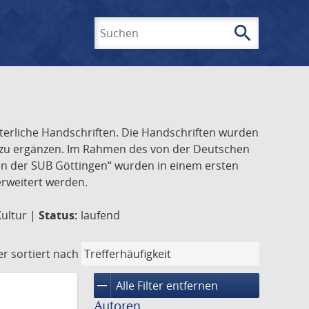
search
Suchen
lterliche Handschriften. Die Handschriften wurden
k zu ergänzen. Im Rahmen des von der Deutschen
ften der SUB Göttingen“ wurden in einem ersten
 erweitert werden.
Kultur |
Status:
laufend
er
sortiert nach
remove
Alle Filter entfernen
Autoren