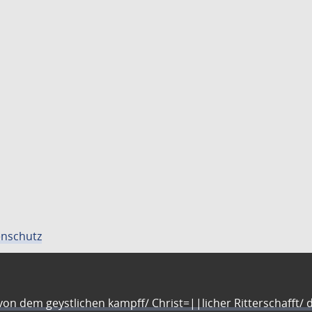
nschutz
n dem geystlichen kampff/ Christ=||licher Ritterschafft/ da