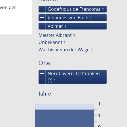
 von der
remove
Godefridus de Franconia
1
remove
Johannes von Buch
1
remove
Volmar
1
Meister Albrant
1
Unbekannt
1
Walthisar von der Wage
1
Orte
remove
Nordbayern, Ostfranken
(?)
1
Jahre
1
1