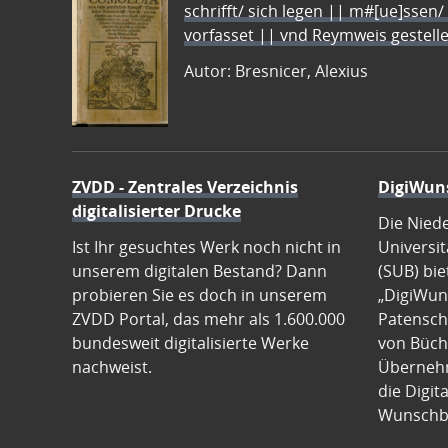
schrifft/ sich legen || m#[ue]ssen/
vorfasset || vnd Reymweis gestel
Autor: Bresnicer, Alexius
ZVDD - Zentrales Verzeichnis
DigiWun
digitalisierter Drucke
Die Nied
Ist Ihr gesuchtes Werk noch nicht in
Universit
unserem digitalen Bestand? Dann
(SUB) bie
probieren Sie es doch in unserem
„DigiWun
ZVDD Portal, das mehr als 1.600.000
Patenscha
bundesweit digitalisierte Werke
von Büch
nachweist.
Übernehm
die Digit
Wunschb