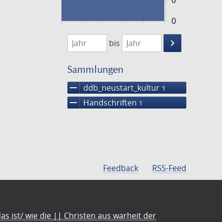
0
0
1474
1475
keyboard_arrow_right
bis
Suche
einschränke
Sammlungen
remove
ddb_neustart_kultur
1
remove
Handschriften
1
Feedback
RSS-Feed
s ist/ wie die || Christen aus warheit der