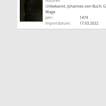
Autoren
Unbekannt; Johannes von Buch; Go
Wage
Jahr:
1474
Importdatum:
17.03.2022