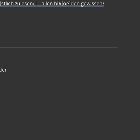
e]stlich zulesen/|| allen bl#[oe]den gewissen/
der