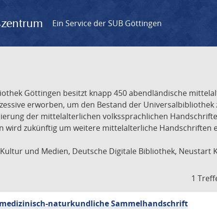
gszentrum
Ein Service der SUB Göttingen
liothek Göttingen besitzt knapp 450 abendländische mittela
ukzessive erworben, um den Bestand der Universalbibliothe
lisierung der mittelalterlichen volkssprachlichen Handschri
ion wird zukünftig um weitere mittelalterliche Handschriften
ultur und Medien, Deutsche Digitale Bibliothek, Neustart 
1 Treff
sch-medizinisch-naturkundliche Sammelhandschrift