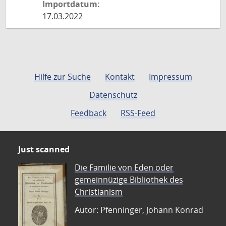
Importdatum:
17.03.2022
Hilfe zur Suche
Kontakt
Impressum
Datenschutz
Feedback
RSS-Feed
Just scanned
Die Familie von Eden oder
gemeinnüzige Bibliothek des
Christianism
Autor: Pfenninger, Johann Konrad