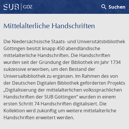
search
Suchen
GDZ
Mittelalterliche Handschriften
Die Niedersächsische Staats- und Universitätsbibliothek
Göttingen besitzt knapp 450 abendländische
mittelalterliche Handschriften. Die Handschriften
wurden seit der Gründung der Bibliothek im Jahr 1734
sukzessive erworben, um den Bestand der
Universalbibliothek zu ergänzen. Im Rahmen des von
der Deutschen Digitalen Bibliothek geförderten Projekts
„Digitalisierung der mittelalterlichen volkssprachlichen
Handschriften der SUB Göttingen“ wurden in einem
ersten Schritt 74 Handschriften digitalisiert. Die
Kollektion wird zukünftig um weitere mittelalterliche
Handschriften erweitert werden.