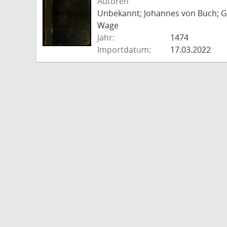
Autoren
Unbekannt; Johannes von Buch; Go
Wage
Jahr:
1474
Importdatum:
17.03.2022