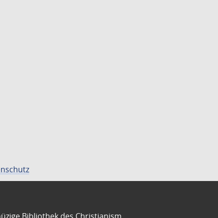
nschutz
üzige Bibliothek des Christianism