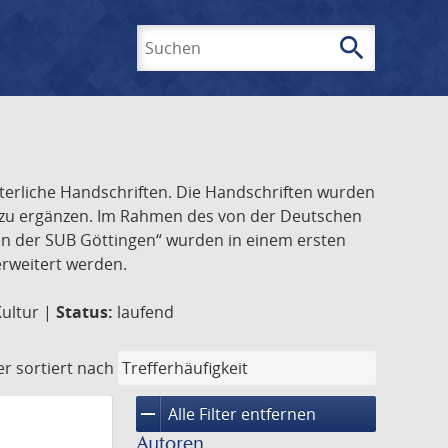
search
Suchen
lterliche Handschriften. Die Handschriften wurden
k zu ergänzen. Im Rahmen des von der Deutschen
ften der SUB Göttingen“ wurden in einem ersten
 erweitert werden.
Kultur |
Status:
laufend
er
sortiert nach
remove
Alle Filter entfernen
Autoren