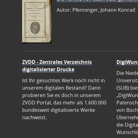
Autor: Pfenninger, Johann Konrad
ZVDD - Zentrales Verzeichnis
DigiWun
digitalisierter Drucke
Die Nied
Ist Ihr gesuchtes Werk noch nicht in
Universit
unserem digitalen Bestand? Dann
(SUB) bie
probieren Sie es doch in unserem
„DigiWun
ZVDD Portal, das mehr als 1.600.000
Patenscha
bundesweit digitalisierte Werke
von Büch
nachweist.
Übernehm
die Digit
Wunschb