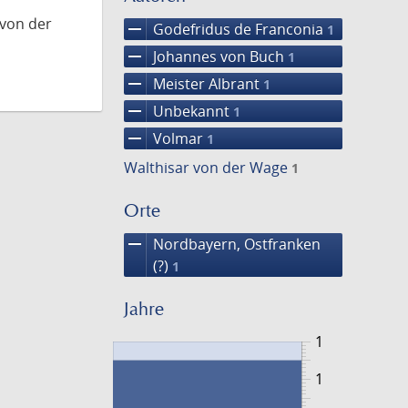
 von der
remove
Godefridus de Franconia
1
remove
Johannes von Buch
1
remove
Meister Albrant
1
remove
Unbekannt
1
remove
Volmar
1
Walthisar von der Wage
1
Orte
remove
Nordbayern, Ostfranken
(?)
1
Jahre
1
1