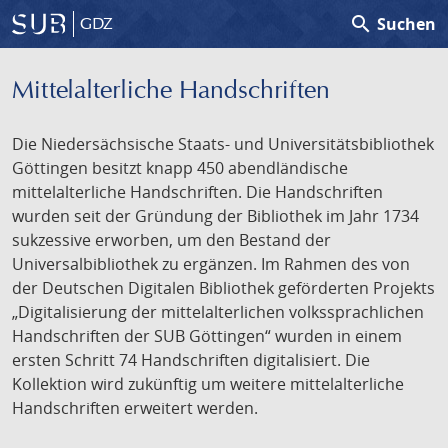
search
Suchen
GDZ
Mittelalterliche Handschriften
Die Niedersächsische Staats- und Universitätsbibliothek
Göttingen besitzt knapp 450 abendländische
mittelalterliche Handschriften. Die Handschriften
wurden seit der Gründung der Bibliothek im Jahr 1734
sukzessive erworben, um den Bestand der
Universalbibliothek zu ergänzen. Im Rahmen des von
der Deutschen Digitalen Bibliothek geförderten Projekts
„Digitalisierung der mittelalterlichen volkssprachlichen
Handschriften der SUB Göttingen“ wurden in einem
ersten Schritt 74 Handschriften digitalisiert. Die
Kollektion wird zukünftig um weitere mittelalterliche
Handschriften erweitert werden.