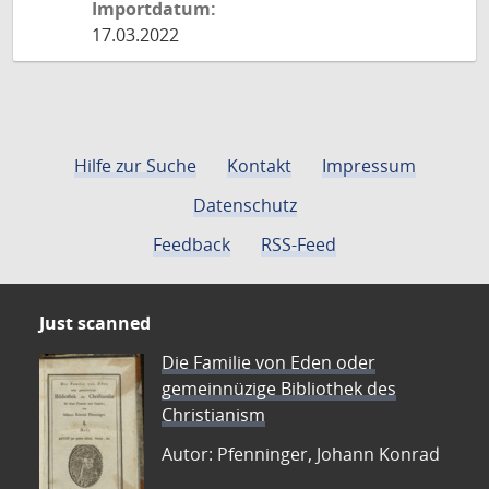
Importdatum:
17.03.2022
Hilfe zur Suche
Kontakt
Impressum
Datenschutz
Feedback
RSS-Feed
Just scanned
Die Familie von Eden oder
gemeinnüzige Bibliothek des
Christianism
Autor: Pfenninger, Johann Konrad