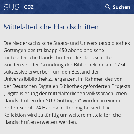
search
Suchen
GDZ
Mittelalterliche Handschriften
Die Niedersächsische Staats- und Universitätsbibliothek
Göttingen besitzt knapp 450 abendländische
mittelalterliche Handschriften. Die Handschriften
wurden seit der Gründung der Bibliothek im Jahr 1734
sukzessive erworben, um den Bestand der
Universalbibliothek zu ergänzen. Im Rahmen des von
der Deutschen Digitalen Bibliothek geförderten Projekts
„Digitalisierung der mittelalterlichen volkssprachlichen
Handschriften der SUB Göttingen“ wurden in einem
ersten Schritt 74 Handschriften digitalisiert. Die
Kollektion wird zukünftig um weitere mittelalterliche
Handschriften erweitert werden.