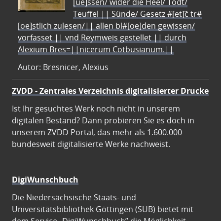
[ue]ssen/ wider die Heel/ Todt/
Teuffel || Sünde/ Gesetz #[et]c̃ tr#
[oe]stlich zulesen/|| allen bl#[oe]den gewissen/
vorfasset || vnd Reymweis gestellet || durch
Alexium Bres=||nicerum Cotbusianum.||
Autor: Bresnicer, Alexius
ZVDD - Zentrales Verzeichnis digitalisierter Drucke
Ist Ihr gesuchtes Werk noch nicht in unserem
digitalen Bestand? Dann probieren Sie es doch in
unserem ZVDD Portal, das mehr als 1.600.000
bundesweit digitalisierte Werke nachweist.
DigiWunschbuch
Die Niedersächsische Staats- und
Universitätsbibliothek Göttingen (SUB) bietet mit