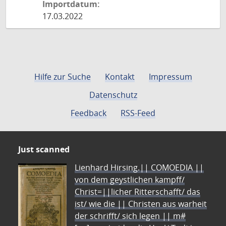
Importdatum:
17.03.2022
Hilfe zur Suche
Kontakt
Impressum
Datenschutz
Feedback
RSS-Feed
Just scanned
Lienhard Hirsing.|| COMOEDIA ||
von dem geystlichen kampff/
Christ=||licher Ritterschafft/ das
ist/ wie die || Christen aus warheit
der schrifft/ sich legen || m#