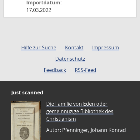
Importdatum:
17.03.2022
Hilfe zur Suche
Kontakt
Impressum
Datenschutz
Feedback
RSS-Feed
Just scanned
Die Familie von Eden oder
gemeinnüzige Bibliothek des
Christianism
Autor: Pfenninger, Johann Konrad