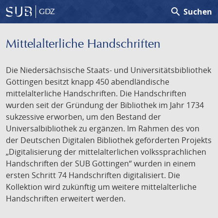
search
Suchen
GDZ
Mittelalterliche Handschriften
Die Niedersächsische Staats- und Universitätsbibliothek
Göttingen besitzt knapp 450 abendländische
mittelalterliche Handschriften. Die Handschriften
wurden seit der Gründung der Bibliothek im Jahr 1734
sukzessive erworben, um den Bestand der
Universalbibliothek zu ergänzen. Im Rahmen des von
der Deutschen Digitalen Bibliothek geförderten Projekts
„Digitalisierung der mittelalterlichen volkssprachlichen
Handschriften der SUB Göttingen“ wurden in einem
ersten Schritt 74 Handschriften digitalisiert. Die
Kollektion wird zukünftig um weitere mittelalterliche
Handschriften erweitert werden.