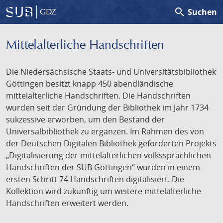
search
Suchen
GDZ
Mittelalterliche Handschriften
Die Niedersächsische Staats- und Universitätsbibliothek
Göttingen besitzt knapp 450 abendländische
mittelalterliche Handschriften. Die Handschriften
wurden seit der Gründung der Bibliothek im Jahr 1734
sukzessive erworben, um den Bestand der
Universalbibliothek zu ergänzen. Im Rahmen des von
der Deutschen Digitalen Bibliothek geförderten Projekts
„Digitalisierung der mittelalterlichen volkssprachlichen
Handschriften der SUB Göttingen“ wurden in einem
ersten Schritt 74 Handschriften digitalisiert. Die
Kollektion wird zukünftig um weitere mittelalterliche
Handschriften erweitert werden.