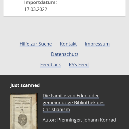
Importdatum:
17.03.2022
Hilfe zur Suche
Kontakt
Impressum
Datenschutz
Feedback
RSS-Feed
Just scanned
Die Familie von Eden oder
gemeinnüzige Bibliothek des
Christianism
Autor: Pfenninger, Johann Konrad