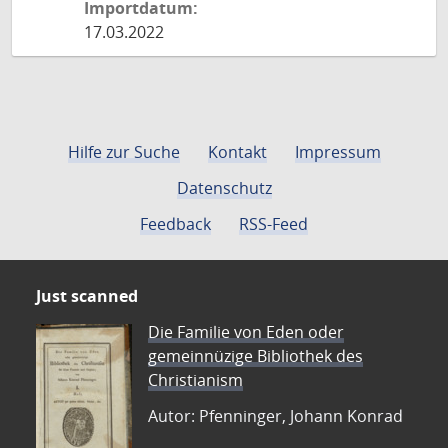
Importdatum:
17.03.2022
Hilfe zur Suche
Kontakt
Impressum
Datenschutz
Feedback
RSS-Feed
Just scanned
Die Familie von Eden oder
gemeinnüzige Bibliothek des
Christianism
Autor: Pfenninger, Johann Konrad