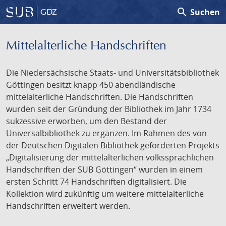
search
Suchen
GDZ
Mittelalterliche Handschriften
Die Niedersächsische Staats- und Universitätsbibliothek
Göttingen besitzt knapp 450 abendländische
mittelalterliche Handschriften. Die Handschriften
wurden seit der Gründung der Bibliothek im Jahr 1734
sukzessive erworben, um den Bestand der
Universalbibliothek zu ergänzen. Im Rahmen des von
der Deutschen Digitalen Bibliothek geförderten Projekts
„Digitalisierung der mittelalterlichen volkssprachlichen
Handschriften der SUB Göttingen“ wurden in einem
ersten Schritt 74 Handschriften digitalisiert. Die
Kollektion wird zukünftig um weitere mittelalterliche
Handschriften erweitert werden.