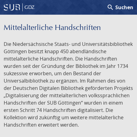
search
Suchen
GDZ
Mittelalterliche Handschriften
Die Niedersächsische Staats- und Universitätsbibliothek
Göttingen besitzt knapp 450 abendländische
mittelalterliche Handschriften. Die Handschriften
wurden seit der Gründung der Bibliothek im Jahr 1734
sukzessive erworben, um den Bestand der
Universalbibliothek zu ergänzen. Im Rahmen des von
der Deutschen Digitalen Bibliothek geförderten Projekts
„Digitalisierung der mittelalterlichen volkssprachlichen
Handschriften der SUB Göttingen“ wurden in einem
ersten Schritt 74 Handschriften digitalisiert. Die
Kollektion wird zukünftig um weitere mittelalterliche
Handschriften erweitert werden.