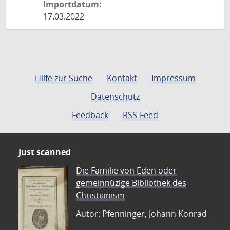
Importdatum:
17.03.2022
Hilfe zur Suche
Kontakt
Impressum
Datenschutz
Feedback
RSS-Feed
Just scanned
Die Familie von Eden oder
gemeinnüzige Bibliothek des
Christianism
Autor: Pfenninger, Johann Konrad