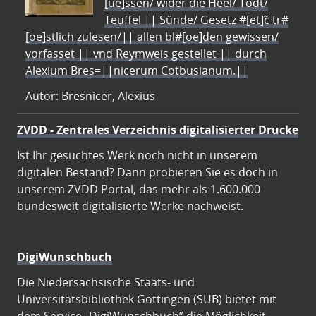
[ue]ssen/ wider die Heel/ Todt/
Teuffel || Sünde/ Gesetz #[et]c̃ tr#
[oe]stlich zulesen/|| allen bl#[oe]den gewissen/
vorfasset || vnd Reymweis gestellet || durch
Alexium Bres=||nicerum Cotbusianum.||
Autor: Bresnicer, Alexius
ZVDD - Zentrales Verzeichnis digitalisierter Drucke
Ist Ihr gesuchtes Werk noch nicht in unserem
digitalen Bestand? Dann probieren Sie es doch in
unserem ZVDD Portal, das mehr als 1.600.000
bundesweit digitalisierte Werke nachweist.
DigiWunschbuch
Die Niedersächsische Staats- und
Universitätsbibliothek Göttingen (SUB) bietet mit