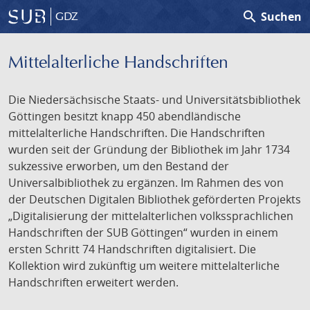
search
Suchen
GDZ
Mittelalterliche Handschriften
Die Niedersächsische Staats- und Universitätsbibliothek
Göttingen besitzt knapp 450 abendländische
mittelalterliche Handschriften. Die Handschriften
wurden seit der Gründung der Bibliothek im Jahr 1734
sukzessive erworben, um den Bestand der
Universalbibliothek zu ergänzen. Im Rahmen des von
der Deutschen Digitalen Bibliothek geförderten Projekts
„Digitalisierung der mittelalterlichen volkssprachlichen
Handschriften der SUB Göttingen“ wurden in einem
ersten Schritt 74 Handschriften digitalisiert. Die
Kollektion wird zukünftig um weitere mittelalterliche
Handschriften erweitert werden.