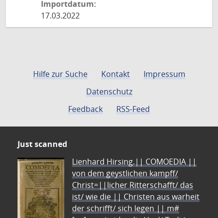
Importdatum:
17.03.2022
Hilfe zur Suche
Kontakt
Impressum
Datenschutz
Feedback
RSS-Feed
Just scanned
Lienhard Hirsing.|| COMOEDIA ||
von dem geystlichen kampff/
Christ=||licher Ritterschafft/ das
ist/ wie die || Christen aus warheit
der schrifft/ sich legen || m#