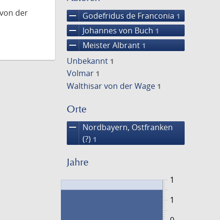
 von der
remove
Godefridus de Franconia
1
remove
Johannes von Buch
1
remove
Meister Albrant
1
Unbekannt
1
Volmar
1
Walthisar von der Wage
1
Orte
remove
Nordbayern, Ostfranken
(?)
1
Jahre
1
1