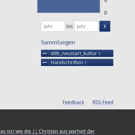
0
0
1474
1475
keyboard_arrow_right
bis
Suche
einschränke
Sammlungen
remove
ddb_neustart_kultur
1
remove
Handschriften
1
Feedback
RSS-Feed
s ist/ wie die || Christen aus warheit der