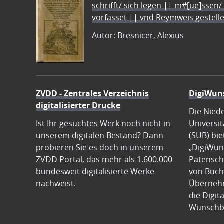
schrifft/ sich legen || m#[ue]ssen/
vorfasset || vnd Reymweis gestel
Autor: Bresnicer, Alexius
ZVDD - Zentrales Verzeichnis
DigiWun
digitalisierter Drucke
Die Nied
Ist Ihr gesuchtes Werk noch nicht in
Universit
unserem digitalen Bestand? Dann
(SUB) bie
probieren Sie es doch in unserem
„DigiWun
ZVDD Portal, das mehr als 1.600.000
Patenscha
bundesweit digitalisierte Werke
von Büch
nachweist.
Übernehm
die Digit
Wunschb