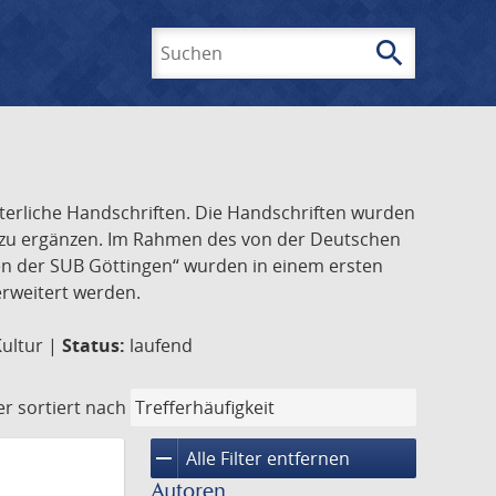
search
Suchen
lterliche Handschriften. Die Handschriften wurden
k zu ergänzen. Im Rahmen des von der Deutschen
ften der SUB Göttingen“ wurden in einem ersten
 erweitert werden.
Kultur |
Status:
laufend
er
sortiert nach
remove
Alle Filter entfernen
Autoren