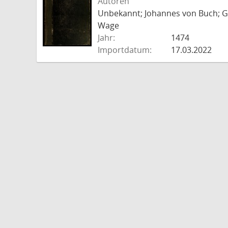
Autoren
Unbekannt; Johannes von Buch; Go
Wage
Jahr:
1474
Importdatum:
17.03.2022