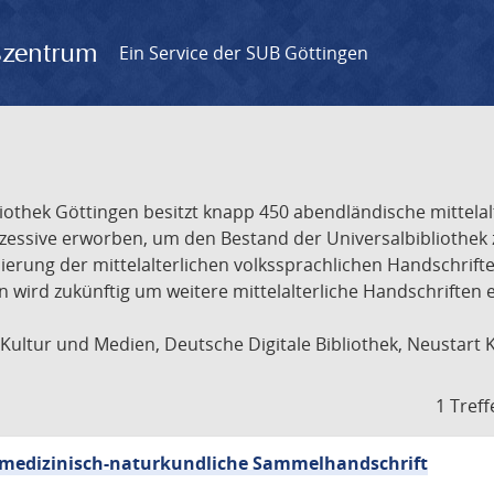
gszentrum
Ein Service der SUB Göttingen
liothek Göttingen besitzt knapp 450 abendländische mittela
ukzessive erworben, um den Bestand der Universalbibliothe
lisierung der mittelalterlichen volkssprachlichen Handschri
ion wird zukünftig um weitere mittelalterliche Handschriften
ultur und Medien, Deutsche Digitale Bibliothek, Neustart 
1 Treff
sch-medizinisch-naturkundliche Sammelhandschrift