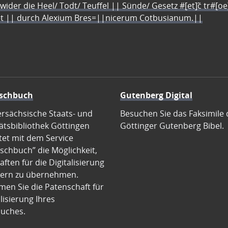
 wider die Heel/ Todt/ Teuffel || Sünde/ Gesetz #[et]c̃ tr#[o
let || durch Alexium Bres=||nicerum Cotbusianum.||
schbuch
Gutenberg Digital
ersächsische Staats- und
Besuchen Sie das Faksimile 
ätsbibliothek Göttingen
Göttinger Gutenberg Bibel.
tet mit dem Service
schbuch” die Möglichkeit,
ften für die Digitalisierung
ern zu übernehmen.
en Sie die Patenschaft für
alisierung Ihres
uches.