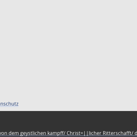
nschutz
n dem geystlichen kampff/ Christ=||licher Ritterschafft/ da