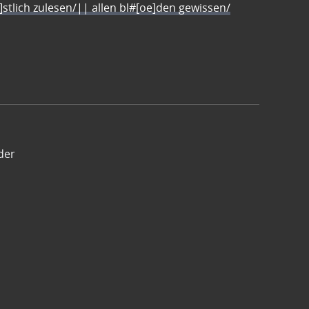
e]stlich zulesen/|| allen bl#[oe]den gewissen/
der