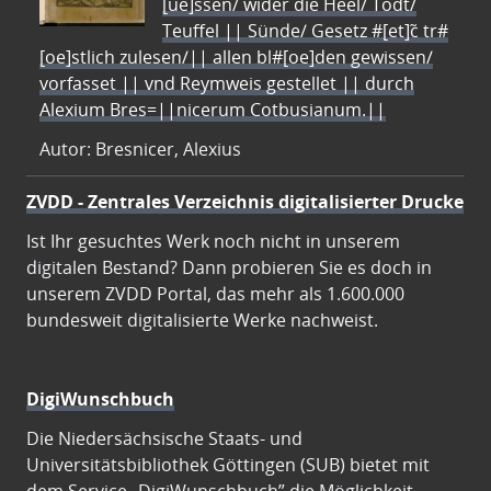
[ue]ssen/ wider die Heel/ Todt/
Teuffel || Sünde/ Gesetz #[et]c̃ tr#
[oe]stlich zulesen/|| allen bl#[oe]den gewissen/
vorfasset || vnd Reymweis gestellet || durch
Alexium Bres=||nicerum Cotbusianum.||
Autor: Bresnicer, Alexius
ZVDD - Zentrales Verzeichnis digitalisierter Drucke
Ist Ihr gesuchtes Werk noch nicht in unserem
digitalen Bestand? Dann probieren Sie es doch in
unserem ZVDD Portal, das mehr als 1.600.000
bundesweit digitalisierte Werke nachweist.
DigiWunschbuch
Die Niedersächsische Staats- und
Universitätsbibliothek Göttingen (SUB) bietet mit