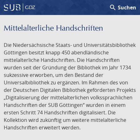
search
Suchen
GDZ
Mittelalterliche Handschriften
Die Niedersächsische Staats- und Universitätsbibliothek
Göttingen besitzt knapp 450 abendländische
mittelalterliche Handschriften. Die Handschriften
wurden seit der Gründung der Bibliothek im Jahr 1734
sukzessive erworben, um den Bestand der
Universalbibliothek zu ergänzen. Im Rahmen des von
der Deutschen Digitalen Bibliothek geförderten Projekts
„Digitalisierung der mittelalterlichen volkssprachlichen
Handschriften der SUB Göttingen“ wurden in einem
ersten Schritt 74 Handschriften digitalisiert. Die
Kollektion wird zukünftig um weitere mittelalterliche
Handschriften erweitert werden.