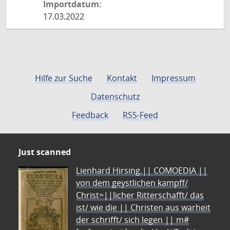
Importdatum:
17.03.2022
Hilfe zur Suche
Kontakt
Impressum
Datenschutz
Feedback
RSS-Feed
Just scanned
Lienhard Hirsing.|| COMOEDIA ||
von dem geystlichen kampff/
Christ=||licher Ritterschafft/ das
ist/ wie die || Christen aus warheit
der schrifft/ sich legen || m#