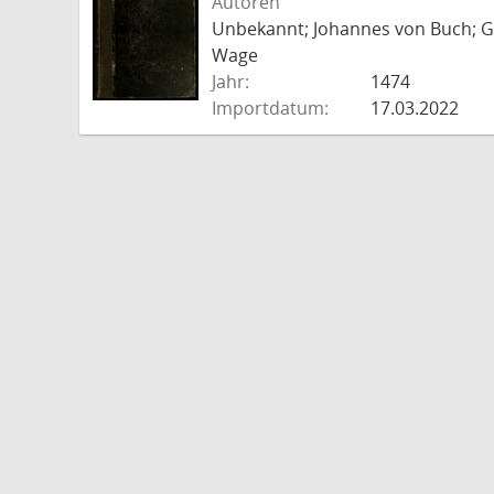
Autoren
Unbekannt; Johannes von Buch; Go
Wage
Jahr:
1474
Importdatum:
17.03.2022