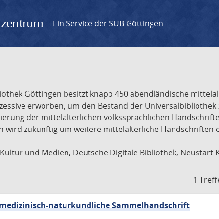
gszentrum
Ein Service der SUB Göttingen
liothek Göttingen besitzt knapp 450 abendländische mittela
ukzessive erworben, um den Bestand der Universalbibliothe
lisierung der mittelalterlichen volkssprachlichen Handschri
ion wird zukünftig um weitere mittelalterliche Handschriften
ultur und Medien, Deutsche Digitale Bibliothek, Neustart 
1 Treff
sch-medizinisch-naturkundliche Sammelhandschrift