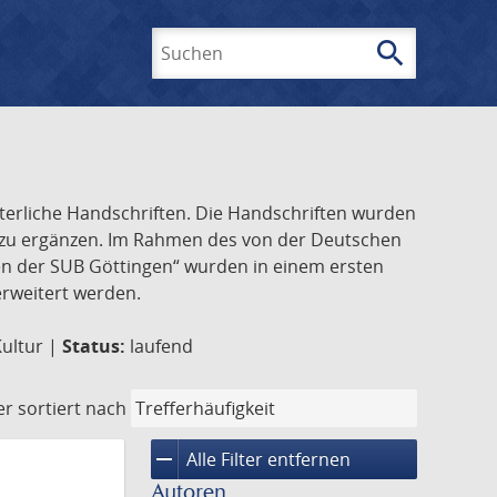
search
Suchen
lterliche Handschriften. Die Handschriften wurden
k zu ergänzen. Im Rahmen des von der Deutschen
ften der SUB Göttingen“ wurden in einem ersten
 erweitert werden.
Kultur |
Status:
laufend
er
sortiert nach
remove
Alle Filter entfernen
Autoren