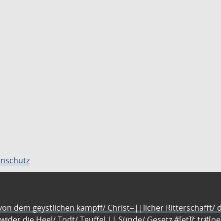
nschutz
n dem geystlichen kampff/ Christ=||licher Ritterschafft/ da
 wider die Heel/ Todt/ Teuffel || Sünde/ Gesetz #[et]c̃ tr#[o