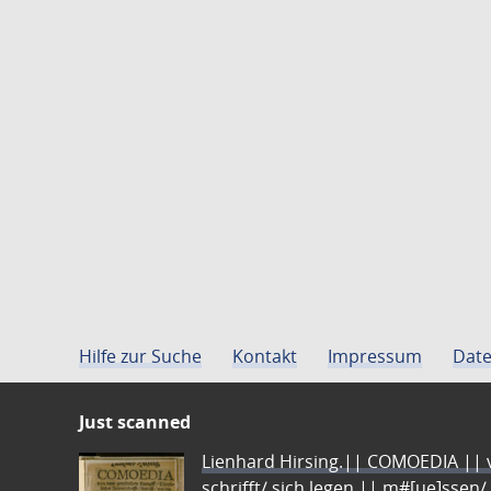
Hilfe zur Suche
Kontakt
Impressum
Date
Just scanned
Lienhard Hirsing.|| COMOEDIA || vo
schrifft/ sich legen || m#[ue]ssen/