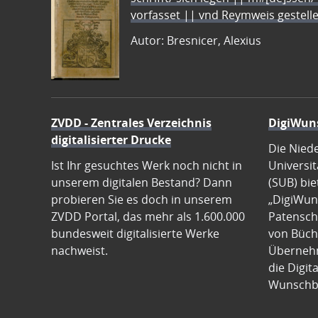
vorfasset || vnd Reymweis gestel
Autor: Bresnicer, Alexius
ZVDD - Zentrales Verzeichnis
DigiWun
digitalisierter Drucke
Die Nied
Ist Ihr gesuchtes Werk noch nicht in
Universit
unserem digitalen Bestand? Dann
(SUB) bie
probieren Sie es doch in unserem
„DigiWun
ZVDD Portal, das mehr als 1.600.000
Patenscha
bundesweit digitalisierte Werke
von Büch
nachweist.
Übernehm
die Digit
Wunschb