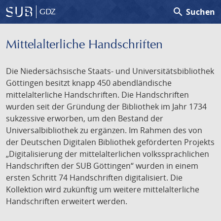
search
Suchen
GDZ
Mittelalterliche Handschriften
Die Niedersächsische Staats- und Universitätsbibliothek
Göttingen besitzt knapp 450 abendländische
mittelalterliche Handschriften. Die Handschriften
wurden seit der Gründung der Bibliothek im Jahr 1734
sukzessive erworben, um den Bestand der
Universalbibliothek zu ergänzen. Im Rahmen des von
der Deutschen Digitalen Bibliothek geförderten Projekts
„Digitalisierung der mittelalterlichen volkssprachlichen
Handschriften der SUB Göttingen“ wurden in einem
ersten Schritt 74 Handschriften digitalisiert. Die
Kollektion wird zukünftig um weitere mittelalterliche
Handschriften erweitert werden.