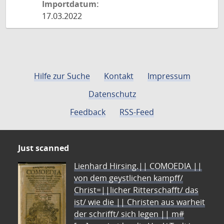
Importdatum:
17.03.2022
Hilfe zur Suche
Kontakt
Impressum
Datenschutz
Feedback
RSS-Feed
Just scanned
Lienhard Hirsing.|| COMOEDIA ||
von dem geystlichen kampff/
Christ=||licher Ritterschafft/ das
ist/ wie die || Christen aus warheit
der schrifft/ sich legen || m#