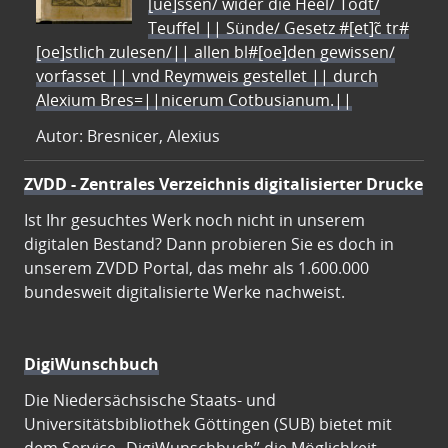
[ue]ssen/ wider die Heel/ Todt/
Teuffel || Sünde/ Gesetz #[et]c̃ tr#
[oe]stlich zulesen/|| allen bl#[oe]den gewissen/
vorfasset || vnd Reymweis gestellet || durch
Alexium Bres=||nicerum Cotbusianum.||
Autor: Bresnicer, Alexius
ZVDD - Zentrales Verzeichnis digitalisierter Drucke
Ist Ihr gesuchtes Werk noch nicht in unserem
digitalen Bestand? Dann probieren Sie es doch in
unserem ZVDD Portal, das mehr als 1.600.000
bundesweit digitalisierte Werke nachweist.
DigiWunschbuch
Die Niedersächsische Staats- und
Universitätsbibliothek Göttingen (SUB) bietet mit