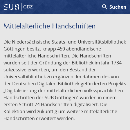
search
Suchen
GDZ
Mittelalterliche Handschriften
Die Niedersächsische Staats- und Universitätsbibliothek
Göttingen besitzt knapp 450 abendländische
mittelalterliche Handschriften. Die Handschriften
wurden seit der Gründung der Bibliothek im Jahr 1734
sukzessive erworben, um den Bestand der
Universalbibliothek zu ergänzen. Im Rahmen des von
der Deutschen Digitalen Bibliothek geförderten Projekts
„Digitalisierung der mittelalterlichen volkssprachlichen
Handschriften der SUB Göttingen“ wurden in einem
ersten Schritt 74 Handschriften digitalisiert. Die
Kollektion wird zukünftig um weitere mittelalterliche
Handschriften erweitert werden.