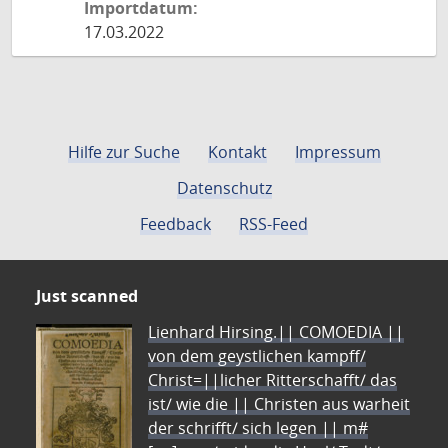
Importdatum:
17.03.2022
Hilfe zur Suche
Kontakt
Impressum
Datenschutz
Feedback
RSS-Feed
Just scanned
Lienhard Hirsing.|| COMOEDIA ||
von dem geystlichen kampff/
Christ=||licher Ritterschafft/ das
ist/ wie die || Christen aus warheit
der schrifft/ sich legen || m#