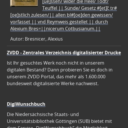
[ue]ssen/ wider die Heel/ Todt/
Teuffel || Sünde/ Gesetz #[et]c̃ tr#
[oe]stlich zulesen/|| allen bl#[oe]den gewissen/
vorfasset || vnd Reymweis gestellet || durch
Alexium Bres=||nicerum Cotbusianum.||
Autor: Bresnicer, Alexius
ZVDD - Zentrales Verzeichnis digitalisierter Drucke
Ist Ihr gesuchtes Werk noch nicht in unserem
digitalen Bestand? Dann probieren Sie es doch in
unserem ZVDD Portal, das mehr als 1.600.000
bundesweit digitalisierte Werke nachweist.
DigiWunschbuch
Die Niedersächsische Staats- und
Universitätsbibliothek Göttingen (SUB) bietet mit