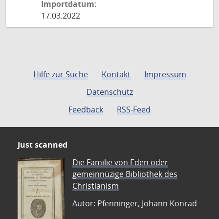
Importdatum:
17.03.2022
Hilfe zur Suche
Kontakt
Impressum
Datenschutz
Feedback
RSS-Feed
Just scanned
Die Familie von Eden oder
gemeinnüzige Bibliothek des
Christianism
Autor: Pfenninger, Johann Konrad