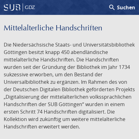
search
Suchen
GDZ
Mittelalterliche Handschriften
Die Niedersächsische Staats- und Universitätsbibliothek
Göttingen besitzt knapp 450 abendländische
mittelalterliche Handschriften. Die Handschriften
wurden seit der Gründung der Bibliothek im Jahr 1734
sukzessive erworben, um den Bestand der
Universalbibliothek zu ergänzen. Im Rahmen des von
der Deutschen Digitalen Bibliothek geförderten Projekts
„Digitalisierung der mittelalterlichen volkssprachlichen
Handschriften der SUB Göttingen“ wurden in einem
ersten Schritt 74 Handschriften digitalisiert. Die
Kollektion wird zukünftig um weitere mittelalterliche
Handschriften erweitert werden.