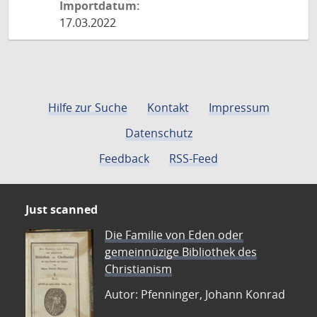
Importdatum:
17.03.2022
Hilfe zur Suche
Kontakt
Impressum
Datenschutz
Feedback
RSS-Feed
Just scanned
Die Familie von Eden oder
gemeinnüzige Bibliothek des
Christianism
Autor: Pfenninger, Johann Konrad