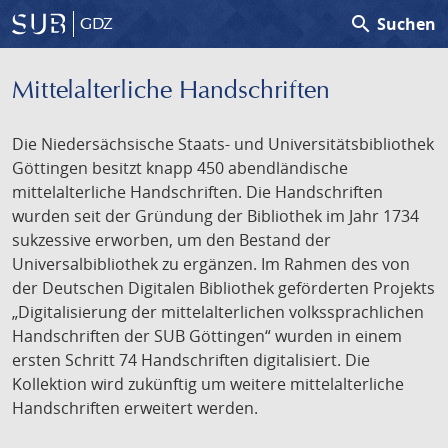
search
Suchen
GDZ
Mittelalterliche Handschriften
Die Niedersächsische Staats- und Universitätsbibliothek
Göttingen besitzt knapp 450 abendländische
mittelalterliche Handschriften. Die Handschriften
wurden seit der Gründung der Bibliothek im Jahr 1734
sukzessive erworben, um den Bestand der
Universalbibliothek zu ergänzen. Im Rahmen des von
der Deutschen Digitalen Bibliothek geförderten Projekts
„Digitalisierung der mittelalterlichen volkssprachlichen
Handschriften der SUB Göttingen“ wurden in einem
ersten Schritt 74 Handschriften digitalisiert. Die
Kollektion wird zukünftig um weitere mittelalterliche
Handschriften erweitert werden.