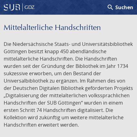
search
Suchen
GDZ
Mittelalterliche Handschriften
Die Niedersächsische Staats- und Universitätsbibliothek
Göttingen besitzt knapp 450 abendländische
mittelalterliche Handschriften. Die Handschriften
wurden seit der Gründung der Bibliothek im Jahr 1734
sukzessive erworben, um den Bestand der
Universalbibliothek zu ergänzen. Im Rahmen des von
der Deutschen Digitalen Bibliothek geförderten Projekts
„Digitalisierung der mittelalterlichen volkssprachlichen
Handschriften der SUB Göttingen“ wurden in einem
ersten Schritt 74 Handschriften digitalisiert. Die
Kollektion wird zukünftig um weitere mittelalterliche
Handschriften erweitert werden.