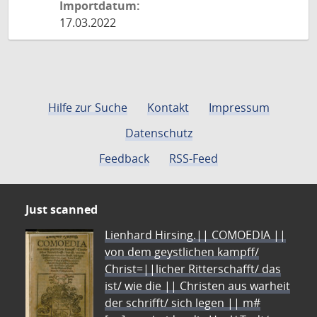
Importdatum:
17.03.2022
Hilfe zur Suche
Kontakt
Impressum
Datenschutz
Feedback
RSS-Feed
Just scanned
Lienhard Hirsing.|| COMOEDIA ||
von dem geystlichen kampff/
Christ=||licher Ritterschafft/ das
ist/ wie die || Christen aus warheit
der schrifft/ sich legen || m#