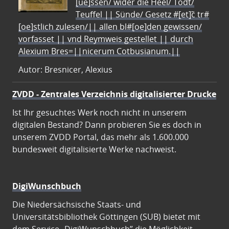
[ue]ssen/ wider die Heel/ Todt/
Teuffel || Sünde/ Gesetz #[et]c̃ tr#
[oe]stlich zulesen/|| allen bl#[oe]den gewissen/
vorfasset || vnd Reymweis gestellet || durch
Alexium Bres=||nicerum Cotbusianum.||
Autor: Bresnicer, Alexius
ZVDD - Zentrales Verzeichnis digitalisierter Drucke
Ist Ihr gesuchtes Werk noch nicht in unserem
digitalen Bestand? Dann probieren Sie es doch in
unserem ZVDD Portal, das mehr als 1.600.000
bundesweit digitalisierte Werke nachweist.
DigiWunschbuch
Die Niedersächsische Staats- und
Universitätsbibliothek Göttingen (SUB) bietet mit