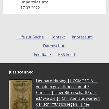
Importdatum:
17.03.2022
Hilfe zur Suche
Kontakt
Impressum
Datenschutz
Feedback
RSS-Feed
Just scanned
Lienhard Hirsing.|| COMOEDIA ||
von dem geystlichen kampff/
Christ=||licher Ritterschafft/ das
ist/ wie die || Christen aus warheit
der schrifft/ sich legen || m#