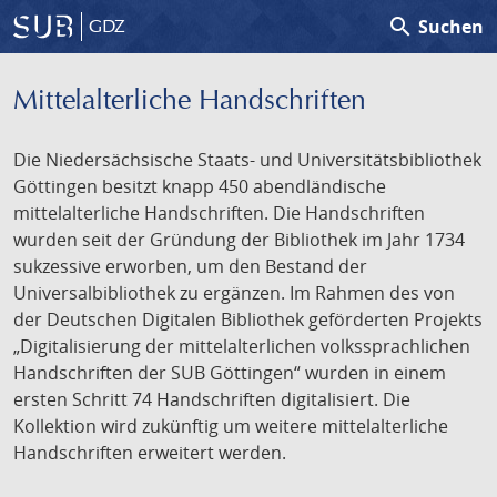
search
Suchen
GDZ
Mittelalterliche Handschriften
Die Niedersächsische Staats- und Universitätsbibliothek
Göttingen besitzt knapp 450 abendländische
mittelalterliche Handschriften. Die Handschriften
wurden seit der Gründung der Bibliothek im Jahr 1734
sukzessive erworben, um den Bestand der
Universalbibliothek zu ergänzen. Im Rahmen des von
der Deutschen Digitalen Bibliothek geförderten Projekts
„Digitalisierung der mittelalterlichen volkssprachlichen
Handschriften der SUB Göttingen“ wurden in einem
ersten Schritt 74 Handschriften digitalisiert. Die
Kollektion wird zukünftig um weitere mittelalterliche
Handschriften erweitert werden.