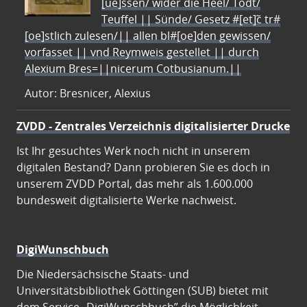
[ue]ssen/ wider die Heel/ Todt/
Teuffel || Sünde/ Gesetz #[et]c̃ tr#
[oe]stlich zulesen/|| allen bl#[oe]den gewissen/
vorfasset || vnd Reymweis gestellet || durch
Alexium Bres=||nicerum Cotbusianum.||
Autor: Bresnicer, Alexius
ZVDD - Zentrales Verzeichnis digitalisierter Drucke
Ist Ihr gesuchtes Werk noch nicht in unserem
digitalen Bestand? Dann probieren Sie es doch in
unserem ZVDD Portal, das mehr als 1.600.000
bundesweit digitalisierte Werke nachweist.
DigiWunschbuch
Die Niedersächsische Staats- und
Universitätsbibliothek Göttingen (SUB) bietet mit