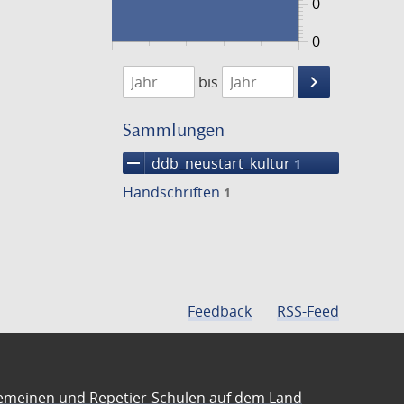
0
0
1474
1475
keyboard_arrow_right
bis
Suche
einschränke
Sammlungen
remove
ddb_neustart_kultur
1
Handschriften
1
Feedback
RSS-Feed
emeinen und Repetier-Schulen auf dem Land