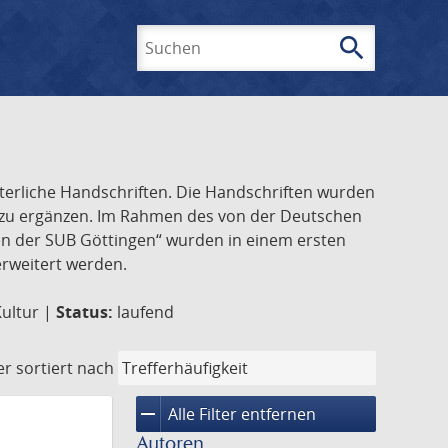
search
Suchen
lterliche Handschriften. Die Handschriften wurden
k zu ergänzen. Im Rahmen des von der Deutschen
ften der SUB Göttingen“ wurden in einem ersten
 erweitert werden.
Kultur |
Status:
laufend
er
sortiert nach
remove
Alle Filter entfernen
Autoren