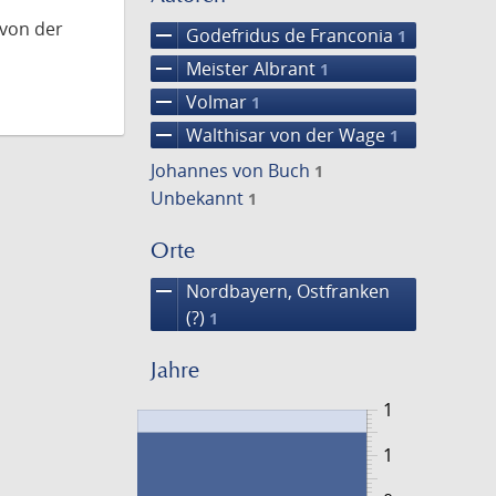
 von der
remove
Godefridus de Franconia
1
remove
Meister Albrant
1
remove
Volmar
1
remove
Walthisar von der Wage
1
Johannes von Buch
1
Unbekannt
1
Orte
remove
Nordbayern, Ostfranken
(?)
1
Jahre
1
1