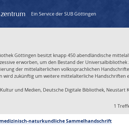
gszentrum
Ein Service der SUB Göttingen
liothek Göttingen besitzt knapp 450 abendländische mittela
ukzessive erworben, um den Bestand der Universalbibliothe
lisierung der mittelalterlichen volkssprachlichen Handschri
ion wird zukünftig um weitere mittelalterliche Handschriften
ultur und Medien, Deutsche Digitale Bibliothek, Neustart 
1 Treff
sch-medizinisch-naturkundliche Sammelhandschrift