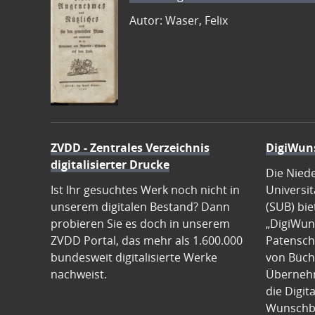
Autor: Waser, Felix
ZVDD - Zentrales Verzeichnis
DigiWun
digitalisierter Drucke
Die Nied
Ist Ihr gesuchtes Werk noch nicht in
Universit
unserem digitalen Bestand? Dann
(SUB) bie
probieren Sie es doch in unserem
„DigiWun
ZVDD Portal, das mehr als 1.600.000
Patenscha
bundesweit digitalisierte Werke
von Büch
nachweist.
Übernehm
die Digit
Wunschb