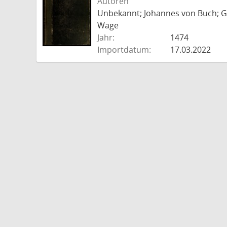
Autoren
Unbekannt; Johannes von Buch; Go
Wage
Jahr:
1474
Importdatum:
17.03.2022