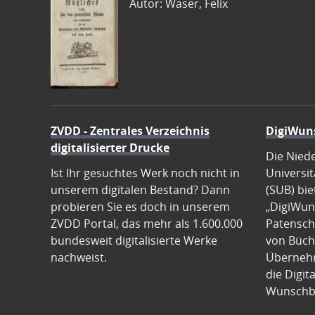
Autor: Waser, Felix
ZVDD - Zentrales Verzeichnis
DigiWun
digitalisierter Drucke
Die Nied
Ist Ihr gesuchtes Werk noch nicht in
Universit
unserem digitalen Bestand? Dann
(SUB) bie
probieren Sie es doch in unserem
„DigiWun
ZVDD Portal, das mehr als 1.600.000
Patenscha
bundesweit digitalisierte Werke
von Büch
nachweist.
Übernehm
die Digit
Wunschb