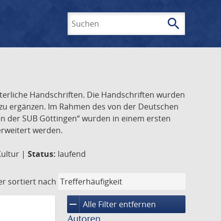
search
Suchen
lterliche Handschriften. Die Handschriften wurden
k zu ergänzen. Im Rahmen des von der Deutschen
ften der SUB Göttingen“ wurden in einem ersten
 erweitert werden.
Kultur |
Status:
laufend
er
sortiert nach
remove
Alle Filter entfernen
Autoren