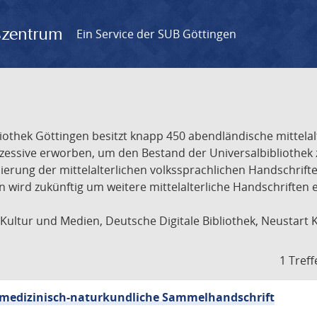
gszentrum
Ein Service der SUB Göttingen
liothek Göttingen besitzt knapp 450 abendländische mittela
ukzessive erworben, um den Bestand der Universalbibliothe
lisierung der mittelalterlichen volkssprachlichen Handschri
ion wird zukünftig um weitere mittelalterliche Handschriften
ultur und Medien, Deutsche Digitale Bibliothek, Neustart 
1 Treff
sch-medizinisch-naturkundliche Sammelhandschrift