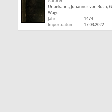
Autoren
Unbekannt; Johannes von Buch; Go
Wage
Jahr:
1474
Importdatum:
17.03.2022