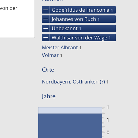
 von der
remove
Godefridus de Franconia
1
remove
Johannes von Buch
1
remove
Unbekannt
1
remove
Walthisar von der Wage
1
Meister Albrant
1
Volmar
1
Orte
Nordbayern, Ostfranken (?)
1
Jahre
1
1
0