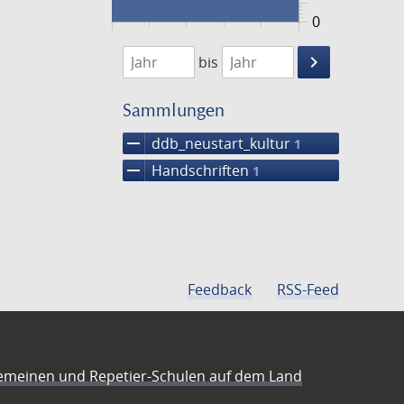
0
1474
1475
keyboard_arrow_right
bis
Suche
einschränke
Sammlungen
remove
ddb_neustart_kultur
1
remove
Handschriften
1
Feedback
RSS-Feed
emeinen und Repetier-Schulen auf dem Land