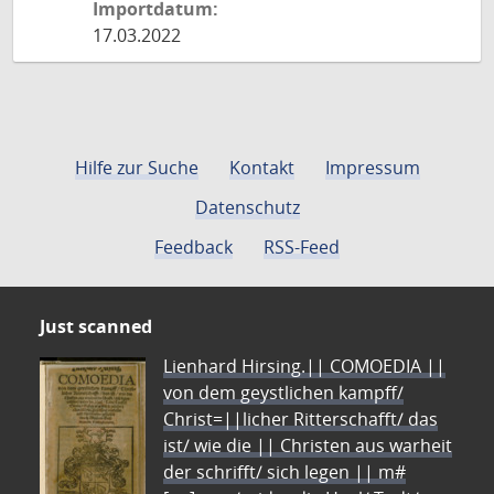
Importdatum:
17.03.2022
Hilfe zur Suche
Kontakt
Impressum
Datenschutz
Feedback
RSS-Feed
Just scanned
Lienhard Hirsing.|| COMOEDIA ||
von dem geystlichen kampff/
Christ=||licher Ritterschafft/ das
ist/ wie die || Christen aus warheit
der schrifft/ sich legen || m#