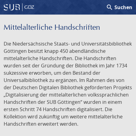
search
Suchen
GDZ
Mittelalterliche Handschriften
Die Niedersächsische Staats- und Universitätsbibliothek
Göttingen besitzt knapp 450 abendländische
mittelalterliche Handschriften. Die Handschriften
wurden seit der Gründung der Bibliothek im Jahr 1734
sukzessive erworben, um den Bestand der
Universalbibliothek zu ergänzen. Im Rahmen des von
der Deutschen Digitalen Bibliothek geförderten Projekts
„Digitalisierung der mittelalterlichen volkssprachlichen
Handschriften der SUB Göttingen“ wurden in einem
ersten Schritt 74 Handschriften digitalisiert. Die
Kollektion wird zukünftig um weitere mittelalterliche
Handschriften erweitert werden.