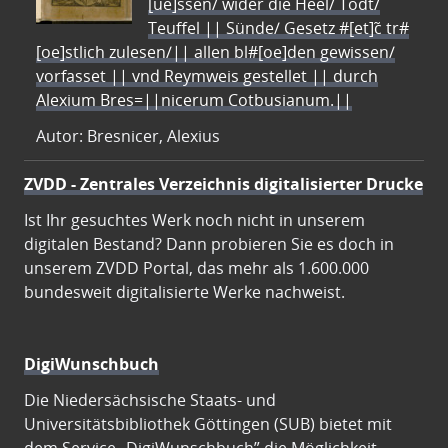
[ue]ssen/ wider die Heel/ Todt/
Teuffel || Sünde/ Gesetz #[et]c̃ tr#
[oe]stlich zulesen/|| allen bl#[oe]den gewissen/
vorfasset || vnd Reymweis gestellet || durch
Alexium Bres=||nicerum Cotbusianum.||
Autor: Bresnicer, Alexius
ZVDD - Zentrales Verzeichnis digitalisierter Drucke
Ist Ihr gesuchtes Werk noch nicht in unserem
digitalen Bestand? Dann probieren Sie es doch in
unserem ZVDD Portal, das mehr als 1.600.000
bundesweit digitalisierte Werke nachweist.
DigiWunschbuch
Die Niedersächsische Staats- und
Universitätsbibliothek Göttingen (SUB) bietet mit