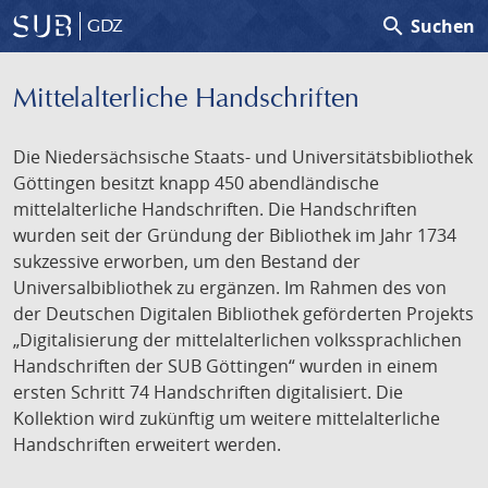
search
Suchen
GDZ
Mittelalterliche Handschriften
Die Niedersächsische Staats- und Universitätsbibliothek
Göttingen besitzt knapp 450 abendländische
mittelalterliche Handschriften. Die Handschriften
wurden seit der Gründung der Bibliothek im Jahr 1734
sukzessive erworben, um den Bestand der
Universalbibliothek zu ergänzen. Im Rahmen des von
der Deutschen Digitalen Bibliothek geförderten Projekts
„Digitalisierung der mittelalterlichen volkssprachlichen
Handschriften der SUB Göttingen“ wurden in einem
ersten Schritt 74 Handschriften digitalisiert. Die
Kollektion wird zukünftig um weitere mittelalterliche
Handschriften erweitert werden.