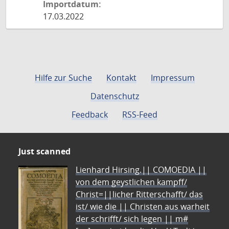
Importdatum:
17.03.2022
Hilfe zur Suche
Kontakt
Impressum
Datenschutz
Feedback
RSS-Feed
Just scanned
Lienhard Hirsing.|| COMOEDIA ||
von dem geystlichen kampff/
Christ=||licher Ritterschafft/ das
ist/ wie die || Christen aus warheit
der schrifft/ sich legen || m#