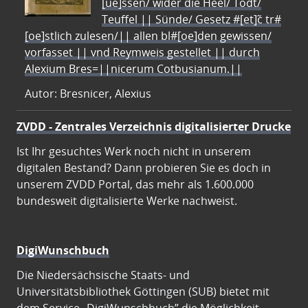
[ue]ssen/ wider die Heel/ Todt/
Teuffel || Sünde/ Gesetz #[et]c̃ tr#
[oe]stlich zulesen/|| allen bl#[oe]den gewissen/
vorfasset || vnd Reymweis gestellet || durch
Alexium Bres=||nicerum Cotbusianum.||
Autor: Bresnicer, Alexius
ZVDD - Zentrales Verzeichnis digitalisierter Drucke
Ist Ihr gesuchtes Werk noch nicht in unserem
digitalen Bestand? Dann probieren Sie es doch in
unserem ZVDD Portal, das mehr als 1.600.000
bundesweit digitalisierte Werke nachweist.
DigiWunschbuch
Die Niedersächsische Staats- und
Universitätsbibliothek Göttingen (SUB) bietet mit