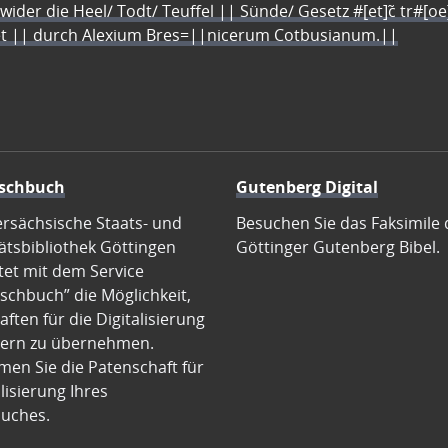
 wider die Heel/ Todt/ Teuffel || Sünde/ Gesetz #[et]c̃ tr#[o
let || durch Alexium Bres=||nicerum Cotbusianum.||
schbuch
Gutenberg Digital
ersächsische Staats- und
Besuchen Sie das Faksimile 
ätsbibliothek Göttingen
Göttinger Gutenberg Bibel.
tet mit dem Service
schbuch” die Möglichkeit,
ften für die Digitalisierung
ern zu übernehmen.
en Sie die Patenschaft für
alisierung Ihres
uches.