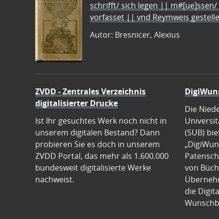
schrifft/ sich legen || m#[ue]ssen/
vorfasset || vnd Reymweis gestel
Autor: Bresnicer, Alexius
ZVDD - Zentrales Verzeichnis
DigiWun
digitalisierter Drucke
Die Nied
Ist Ihr gesuchtes Werk noch nicht in
Universit
unserem digitalen Bestand? Dann
(SUB) bie
probieren Sie es doch in unserem
„DigiWun
ZVDD Portal, das mehr als 1.600.000
Patenscha
bundesweit digitalisierte Werke
von Büch
nachweist.
Übernehm
die Digit
Wunschb