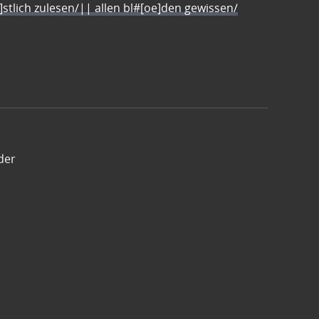
e]stlich zulesen/|| allen bl#[oe]den gewissen/
der