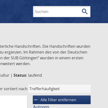
search
Suchen
lterliche Handschriften. Die Handschriften wurden
k zu ergänzen. Im Rahmen des von der Deutschen
ften der SUB Göttingen“ wurden in einem ersten
 erweitert werden.
Kultur |
Status:
laufend
er
sortiert nach
remove
Alle Filter entfernen
Autoren