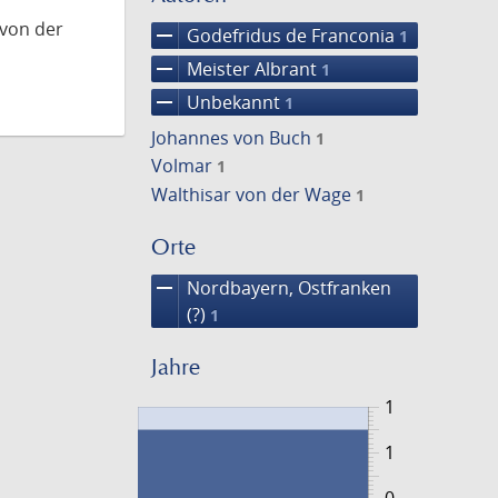
 von der
remove
Godefridus de Franconia
1
remove
Meister Albrant
1
remove
Unbekannt
1
Johannes von Buch
1
Volmar
1
Walthisar von der Wage
1
Orte
remove
Nordbayern, Ostfranken
(?)
1
Jahre
1
1