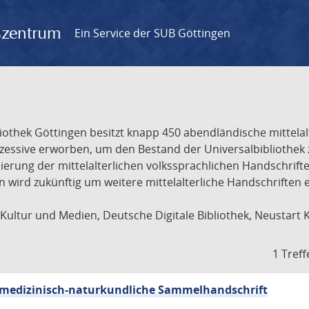
gszentrum
Ein Service der SUB Göttingen
liothek Göttingen besitzt knapp 450 abendländische mittela
ukzessive erworben, um den Bestand der Universalbibliothe
lisierung der mittelalterlichen volkssprachlichen Handschri
ion wird zukünftig um weitere mittelalterliche Handschriften
ultur und Medien, Deutsche Digitale Bibliothek, Neustart 
1 Treff
sch-medizinisch-naturkundliche Sammelhandschrift