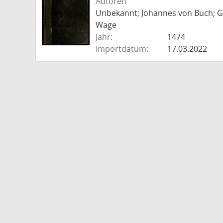
Autoren
Unbekannt; Johannes von Buch; Go
Wage
Jahr:
1474
Importdatum:
17.03.2022