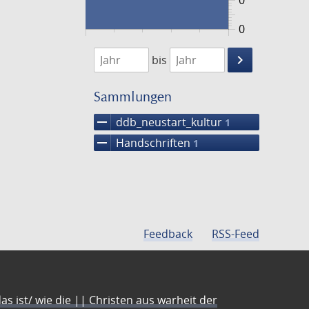
0
0
1474
1475
keyboard_arrow_right
bis
Suche
einschränke
Sammlungen
remove
ddb_neustart_kultur
1
remove
Handschriften
1
Feedback
RSS-Feed
s ist/ wie die || Christen aus warheit der