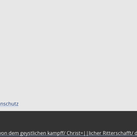
nschutz
n dem geystlichen kampff/ Christ=||licher Ritterschafft/ da