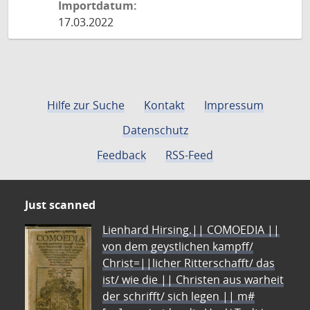
Importdatum:
17.03.2022
Hilfe zur Suche
Kontakt
Impressum
Datenschutz
Feedback
RSS-Feed
Just scanned
Lienhard Hirsing.|| COMOEDIA ||
von dem geystlichen kampff/
Christ=||licher Ritterschafft/ das
ist/ wie die || Christen aus warheit
der schrifft/ sich legen || m#