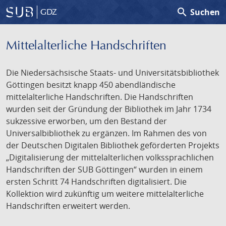
search
Suchen
GDZ
Mittelalterliche Handschriften
Die Niedersächsische Staats- und Universitätsbibliothek
Göttingen besitzt knapp 450 abendländische
mittelalterliche Handschriften. Die Handschriften
wurden seit der Gründung der Bibliothek im Jahr 1734
sukzessive erworben, um den Bestand der
Universalbibliothek zu ergänzen. Im Rahmen des von
der Deutschen Digitalen Bibliothek geförderten Projekts
„Digitalisierung der mittelalterlichen volkssprachlichen
Handschriften der SUB Göttingen“ wurden in einem
ersten Schritt 74 Handschriften digitalisiert. Die
Kollektion wird zukünftig um weitere mittelalterliche
Handschriften erweitert werden.