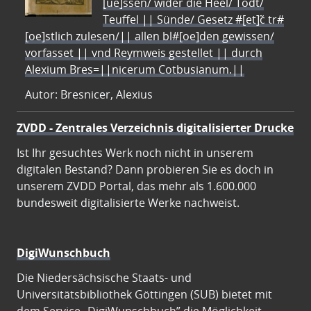
[ue]ssen/ wider die Heel/ Todt/
Teuffel || Sünde/ Gesetz #[et]c̃ tr#
[oe]stlich zulesen/|| allen bl#[oe]den gewissen/
vorfasset || vnd Reymweis gestellet || durch
Alexium Bres=||nicerum Cotbusianum.||
Autor: Bresnicer, Alexius
ZVDD - Zentrales Verzeichnis digitalisierter Drucke
Ist Ihr gesuchtes Werk noch nicht in unserem
digitalen Bestand? Dann probieren Sie es doch in
unserem ZVDD Portal, das mehr als 1.600.000
bundesweit digitalisierte Werke nachweist.
DigiWunschbuch
Die Niedersächsische Staats- und
Universitätsbibliothek Göttingen (SUB) bietet mit